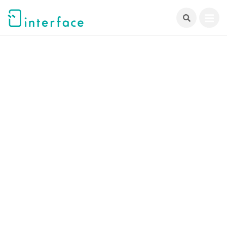
跳
至
主
要
內
容