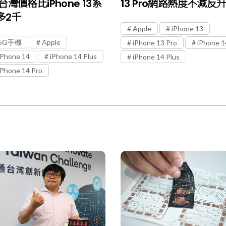
台灣價格比iPhone 13系
13 Pro網路熱度不減反
多2千
Apple
iPhone 13
5G手機
Apple
iPhone 13 Pro
iPhone 1
iPhone 14
iPhone 14 Plus
iPhone 14 Plus
iPhone 14 Pro