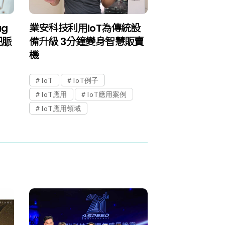
ag
業安科技利用IoT為傳統設
把脈
備升級 3分鐘變身智慧販賣
機
IoT
IoT例子
IoT應用
IoT應用案例
IoT應用領域