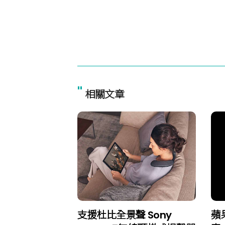
"
相關文章
支援杜比全景聲 Sony
蘋