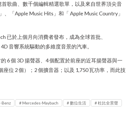
錄的 1 億首歌曲、數千個編輯精選歌單，以及來自世界頂尖音
ple Music Hits」和「 Apple Music Country」
s-Maybach 已於上個月向消費者發布，成為全球首批、
er 高階 4D 音響系統驅動的多維度音景的汽車。
 6 個 3D 揚聲器、4 個配置於前座的近耳揚聲器與一
座位 2 個）；2 個擴音器；以及 1,750 瓦功率，而此技
-Benz
Mercedes-Maybach
數位生活
杜比全景聲