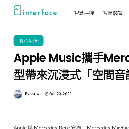
跳
至
智慧手機
智慧裝置
主
要
內
數位生活
容
Apple Music攜手Me
型帶來沉浸式「空間音
Lala
By
Oct 20, 2022
Apple 與 Mercedes-Benz 宣布，Mercedes-Mayb