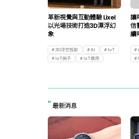
革新視覺與互動體驗 Lixel
讓
以光場技術打造3D漂浮幻
信
象
續
3D浮空投影
AI
IoT
IoT例子
IoT應用
"
最新消息