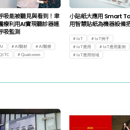
呼吸能被聽見與看到！聿
小貼紙大應用 Smart T
醫療利用AI實現聽診器連
用智慧貼紙為機器設備
呼吸監測
IoT
IoT例子
AI
AI醫材
AI醫療
IoT應用
IoT應用案例
QITC
Qualcomm
IoT應用領域