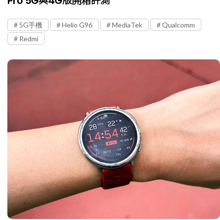
Pro 5G與4G版開箱評測
5G手機
Helio G96
MediaTek
Qualcomm
Redmi