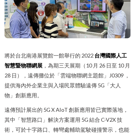
將於台北南港展覽館一館舉行的 2022
台灣國際人工
智慧暨物聯網展
，為期三天展期（10 月 26 日至 10 月
28 日），遠傳攤位於「雲端物聯網主題館」J0309 ，
提供海內外企業主與入場民眾體驗遠傳 5G「大人
物」創新應用。
遠傳預計展出的 5G X AIoT 創新應用皆已實際落地，
其中「智慧路口」解決方案運用 5G 結合 C-V2X 技
術，可於十字路口、轉彎處輔助駕駛碰撞警示，也能