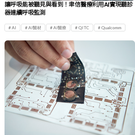
讓呼吸能被聽見與看到！聿信醫療利用AI實現聽診
器連續呼吸監測
AI
AI醫材
AI醫療
QITC
Qualcomm