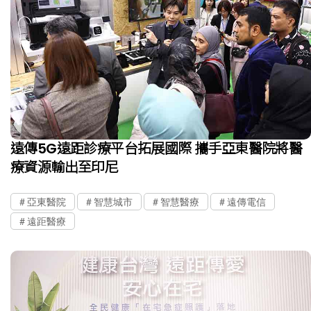
遠傳5G遠距診療平台拓展國際 攜手亞東醫院將醫
療資源輸出至印尼
亞東醫院
智慧城市
智慧醫療
遠傳電信
遠距醫療