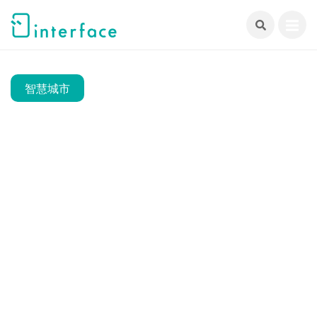
跳
至
主
要
內
智慧城市
容