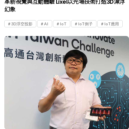
革新視覺與互動體驗 Lixel以光場技術打造3D漂浮
幻象
3D浮空投影
AI
IoT
IoT例子
IoT應用