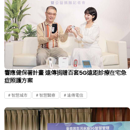
響應健保署計畫 遠傳捐贈百套5G遠距診療在宅急
症照護方案
智慧城市
智慧醫療
遠傳電信