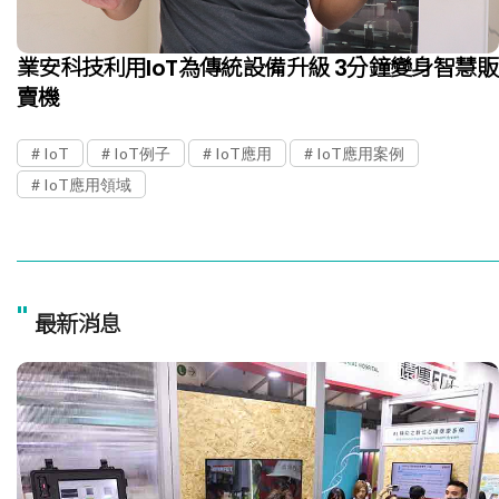
業安科技利用IoT為傳統設備升級 3分鐘變身智慧販
賣機
IoT
IoT例子
IoT應用
IoT應用案例
IoT應用領域
"
最新消息