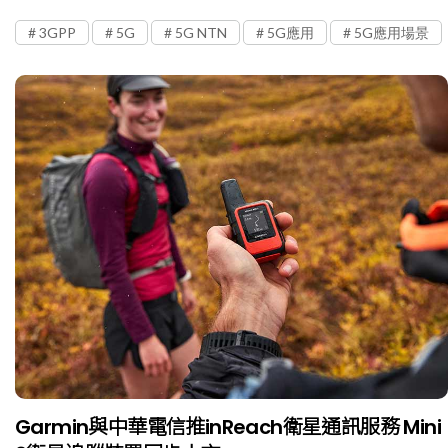
3GPP
5G
5G NTN
5G應用
5G應用場景
Garmin與中華電信推inReach衛星通訊服務 Mini