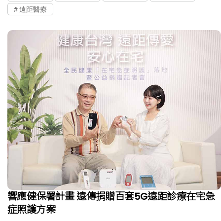
遠距醫療
響應健保署計畫 遠傳捐贈百套5G遠距診療在宅急
症照護方案