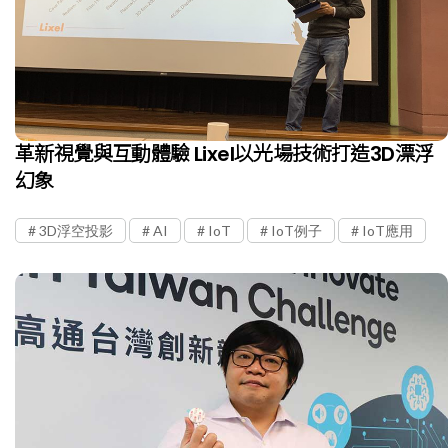
革新視覺與互動體驗 Lixel以光場技術打造3D漂浮
幻象
3D浮空投影
AI
IoT
IoT例子
IoT應用