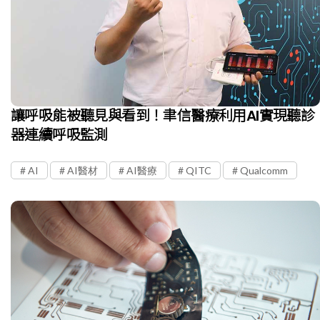
讓呼吸能被聽見與看到！聿信醫療利用AI實現聽診
器連續呼吸監測
AI
AI醫材
AI醫療
QITC
Qualcomm