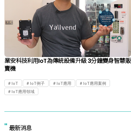
業安科技利用IoT為傳統設備升級 3分鐘變身智慧販
賣機
IoT
IoT例子
IoT應用
IoT應用案例
IoT應用領域
"
最新消息