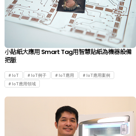
小貼紙大應用 Smart Tag用智慧貼紙為機器設備
把脈
IoT
IoT例子
IoT應用
IoT應用案例
IoT應用領域