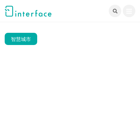
跳
至
主
要
內
智慧城市
容