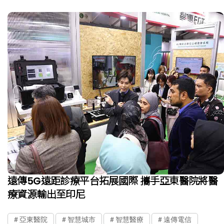
遠傳5G遠距診療平台拓展國際 攜手亞東醫院將醫
療資源輸出至印尼
亞東醫院
智慧城市
智慧醫療
遠傳電信