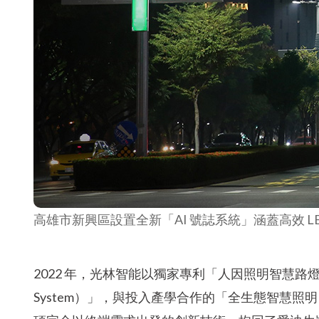
高雄市新興區設置全新「AI 號誌系統」涵蓋高效 
2022 年，光林智能以獨家專利「人因照明智慧路燈系統（Human-
System）」，與投入產學合作的「全生態智慧照明（Ecologic