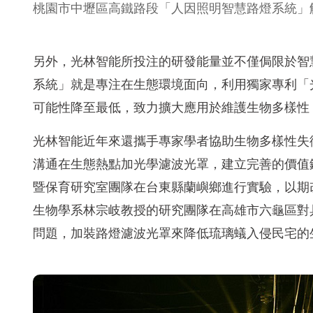
桃園市中壢區高鐵路段「人因照明智慧路燈系統」
另外，光林智能所投注的研發能量並不僅侷限於智
系統」就是專注在生態環境面向，利用獨家專利「
可能性降至最低，致力擴大應用於維護生物多樣性（Biod
光林智能近年來還攜手專家學者協助生物多樣性失衡區域的生態
溝通在生態熱點加光學濾波光罩，建立完善的價值鏈轉型
暨保育研究室團隊在台東縣蘭嶼鄉進行實驗，以期
生物學系林宗岐教授的研究團隊在高雄市六龜區對具
問題，加裝路燈濾波光罩來降低琉璃蟻入侵民宅的