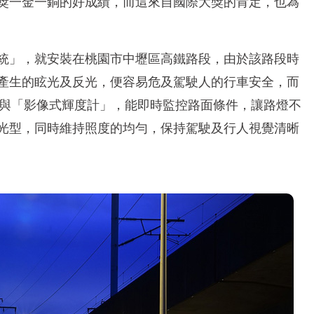
獎一金一銅的好成績，而這來自國際大獎的肯定，也為
統」，就安裝在桃園市中壢區高鐵路段，由於該路段時
產生的眩光及反光，便容易危及駕駛人的行車安全，而
」與「影像式輝度計」，能即時監控路面條件，讓路燈不
光型，同時維持照度的均勻，保持駕駛及行人視覺清晰