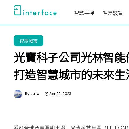
跳
至
智慧手機
智慧裝置
主
要
內
智慧城市
容
光寶科子公司光林智能
打造智慧城市的未來生
Lala
By
Apr 20, 2023
看好全球智慧照明市場，光寶科技集團（LITEON