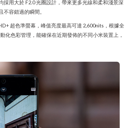
用大於 F2.0 光圈設計，帶來更多光線和柔和淺景深
且不容錯過的瞬間。
級 WQHD+ 超色準螢幕，峰值亮度最高可達 2,600nits，根據全
美的自動化色彩管理，能確保在近期發佈的不同小米裝置上，