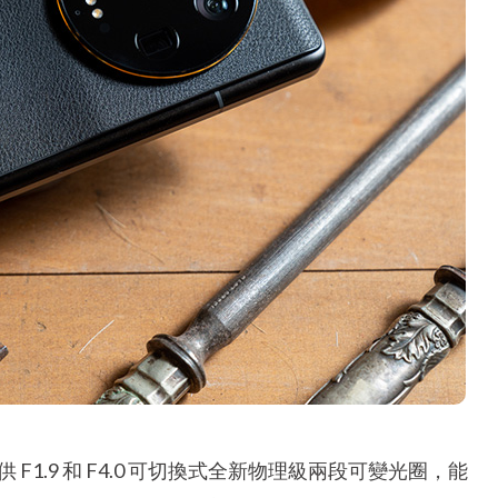
提供 F1.9 和 F4.0 可切換式全新物理級兩段可變光圈，能