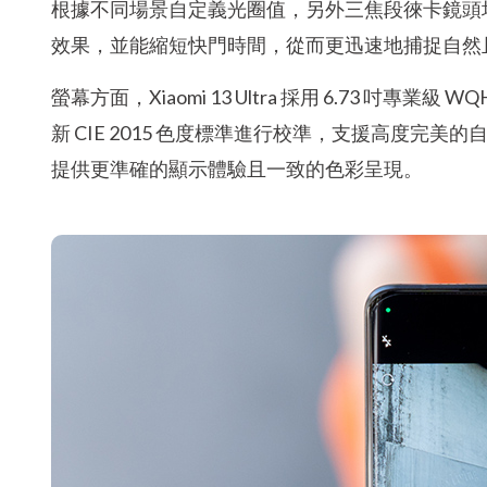
根據不同場景自定義光圈值，另外三焦段徠卡鏡頭均採
效果，並能縮短快門時間，從而更迅速地捕捉自然
螢幕方面，Xiaomi 13 Ultra 採用 6.73 吋專業
新 CIE 2015 色度標準進行校準，支援高度完
提供更準確的顯示體驗且一致的色彩呈現。