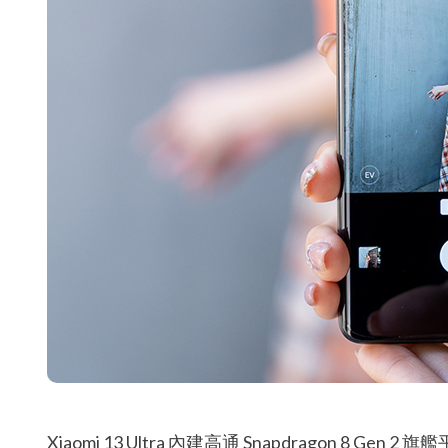
Xiaomi 13 Ultra 內建高通 Snapdragon 8 Gen 