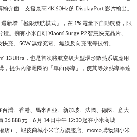
傳輸介面，支援最高 4K 60Hz 的 DisplayPort 影片輸出。
 大電量電池，還新增「極限續航模式」，在 1% 電量下自動觸發，限
。擁有小米自研 Xiaomi Surge P2 智慧快充晶片、
0W 超級快充、50W 無線充電、無線反向充電等技術。
aomi 13 Ultra，也是首次將航空級大型環形散熱系統應用
構，提供內部迴圈的「單向傳導」，使其等效熱導率達
。
球陸續也將在台灣、香港、馬來西亞、新加坡、法國、德國、意大
888 元，6 月 14 日中午 12:30 起在小米商城
授權店）、蝦皮商城小米官方旗艦店、momo 購物網小米