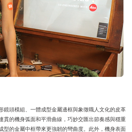
tra，將圓形鏡頭模組、一體成型金屬邊框與象徵職人文化的皮革
連貫的機身弧面和平滑曲線，巧妙交匯出節奏感與穩重
用一體成型的金屬中框帶來更強韌的彎曲度。此外，機身表面