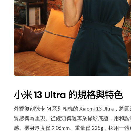
小米 13 Ultra 的規格與特色
外觀復刻徠卡 M 系列相機的 Xiaomi 13 Ul
質感傳奇重現。從鏡頭傳遞專業攝影底蘊，用和諧
感。機身厚度僅 9.06mm、重量僅 225g，採