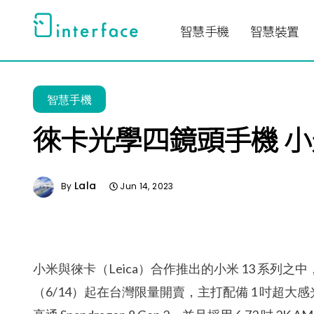
跳
至
智慧手機
智慧裝置
主
要
內
智慧手機
容
徠卡光學四鏡頭手機 小米
Lala
By
Jun 14, 2023
小米與徠卡（Leica）合作推出的小米 13 系列之中，定位最
（6/14）起在台灣限量開賣，主打配備 1 吋超大