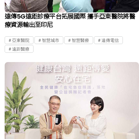
遠傳5G遠距診療平台拓展國際 攜手亞東醫院將醫
療資源輸出至印尼
亞東醫院
智慧城市
智慧醫療
遠傳電信
遠距醫療