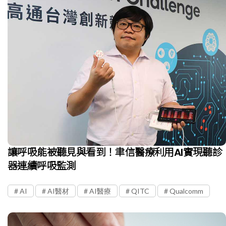
讓呼吸能被聽見與看到！聿信醫療利用AI實現聽診
器連續呼吸監測
AI
AI醫材
AI醫療
QITC
Qualcomm