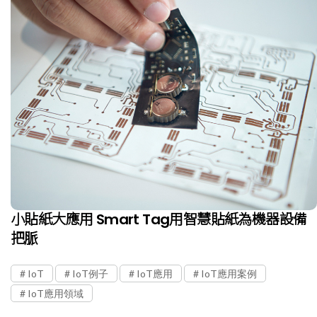
小貼紙大應用 Smart Tag用智慧貼紙為機器設備
把脈
IoT
IoT例子
IoT應用
IoT應用案例
IoT應用領域