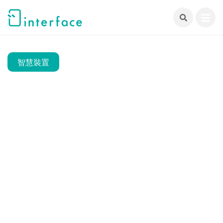
跳
至
主
要
內
智慧裝置
容