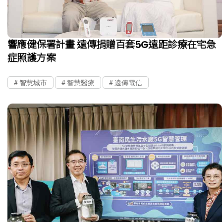
響應健保署計畫 遠傳捐贈百套5G遠距診療在宅急
症照護方案
智慧城市
智慧醫療
遠傳電信