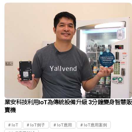
業安科技利用IoT為傳統設備升級 3分鐘變身智慧販
賣機
IoT
IoT例子
IoT應用
IoT應用案例