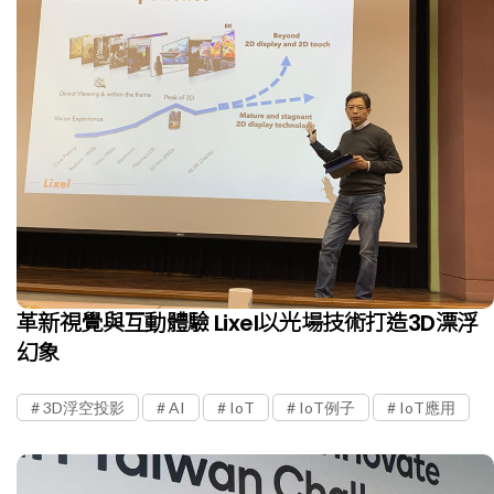
革新視覺與互動體驗 Lixel以光場技術打造3D漂浮
幻象
3D浮空投影
AI
IoT
IoT例子
IoT應用