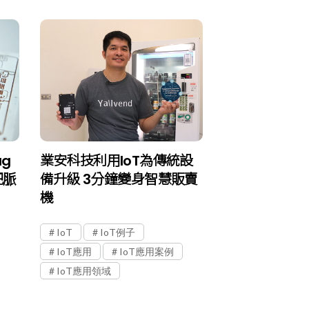
ag
業安科技利用IoT為傳統設
把脈
備升級 3分鐘變身智慧販賣
機
IoT
IoT例子
IoT應用
IoT應用案例
IoT應用領域