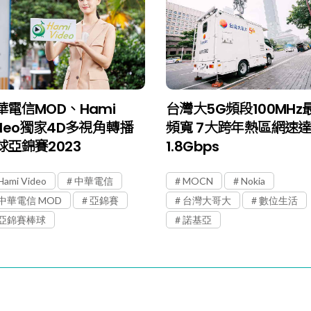
華電信MOD、Hami
台灣大5G頻段100MHz
ideo獨家4D多視角轉播
頻寬 7大跨年熱區網速
球亞錦賽2023
1.8Gbps
Hami Video
中華電信
MOCN
Nokia
中華電信 MOD
亞錦賽
台灣大哥大
數位生活
亞錦賽棒球
諾基亞