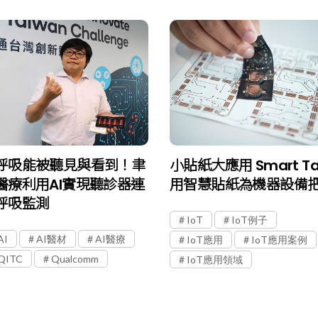
呼吸能被聽見與看到！聿
小貼紙大應用 Smart T
醫療利用AI實現聽診器連
用智慧貼紙為機器設備
呼吸監測
IoT
IoT例子
AI
AI醫材
AI醫療
IoT應用
IoT應用案例
QITC
Qualcomm
IoT應用領域