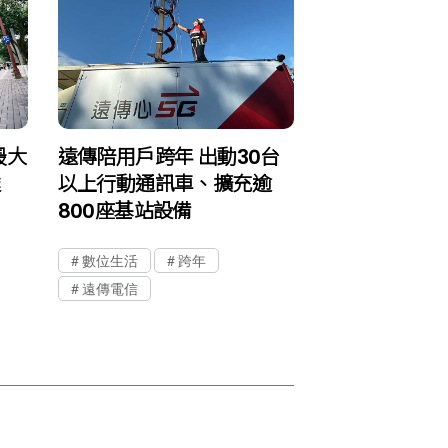
最大
遠傳陪用戶跨年 出動30台
達
以上行動通訊車、擴充逾
800座基站設備
數位生活
跨年
遠傳電信