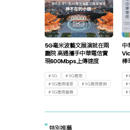
5G毫米波藝文展演就在兩
中
廳院 高通攜手中華電信實
V
現600Mbps上傳速度
棒
5G
5G應用
5G應用場景
5G應用實例
5G應用服務
"
特別推薦