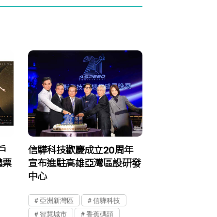
戶
信驊科技歡慶成立20周年
購票
宣布進駐高雄亞灣區設研發
中心
亞洲新灣區
信驊科技
智慧城市
香蕉碼頭