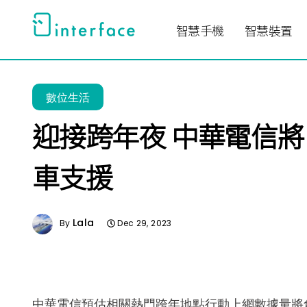
跳
至
智慧手機
智慧裝置
主
要
內
數位生活
容
迎接跨年夜 中華電信將
車支援
Lala
By
Dec 29, 2023
中華電信預估相關熱門跨年地點行動上網數據量將創