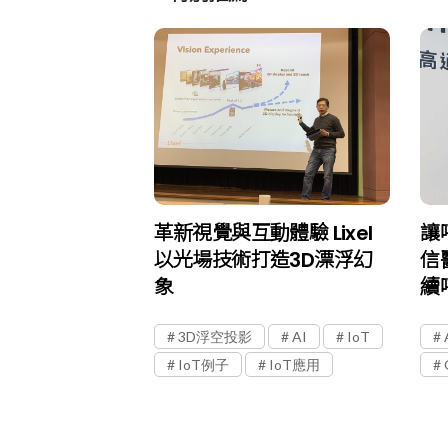
革新視覺與互動體驗 Lixel
讓
以光場技術打造3D漂浮幻
信
象
續
3D浮空投影
AI
IoT
IoT例子
IoT應用