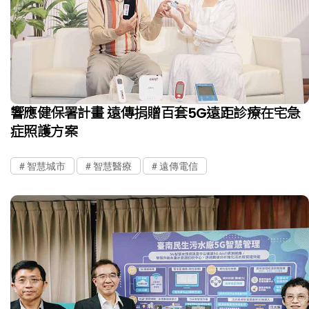
響應健保署計畫 遠傳捐贈百套5G遠距診療在宅急
症照護方案
智慧城市
智慧醫療
遠傳電信