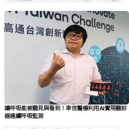
讓呼吸能被聽見與看到！聿信醫療利用AI實現聽診
器連續呼吸監測