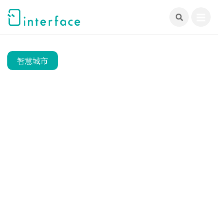
跳
至
主
要
內
智慧城市
容