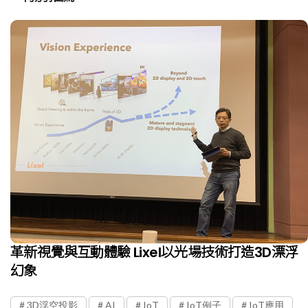
革新視覺與互動體驗 Lixel以光場技術打造3D漂浮
幻象
3D浮空投影
AI
IoT
IoT例子
IoT應用