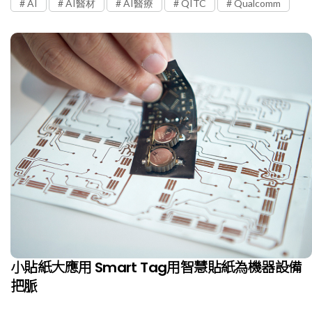
AI
AI醫材
AI醫療
QITC
Qualcomm
小貼紙大應用 Smart Tag用智慧貼紙為機器設備
把脈