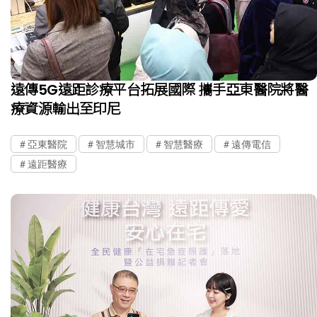
遠傳5G遠距診療平台拓展國際 攜手亞東醫院將醫
療資源輸出至印尼
亞東醫院
智慧城市
智慧醫療
遠傳電信
遠距醫療