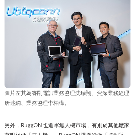
圖片左其為睿剛電訊業務協理沈瑞翔、資深業務經理
唐述綱、業務協理李柏樺。
另外，RuggON 也進軍無人機市場，有別於其他廠家