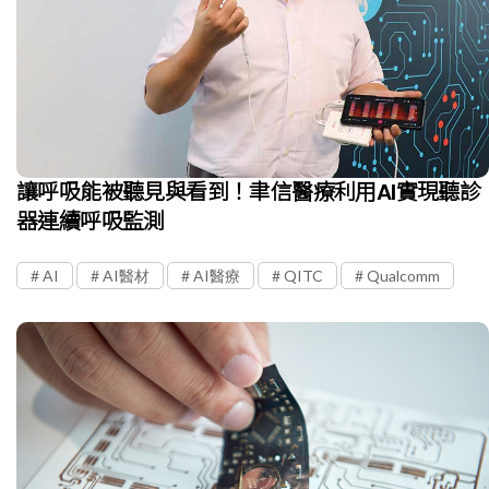
讓呼吸能被聽見與看到！聿信醫療利用AI實現聽診
器連續呼吸監測
AI
AI醫材
AI醫療
QITC
Qualcomm