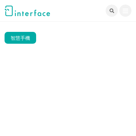
跳
至
主
要
內
智慧手機
容