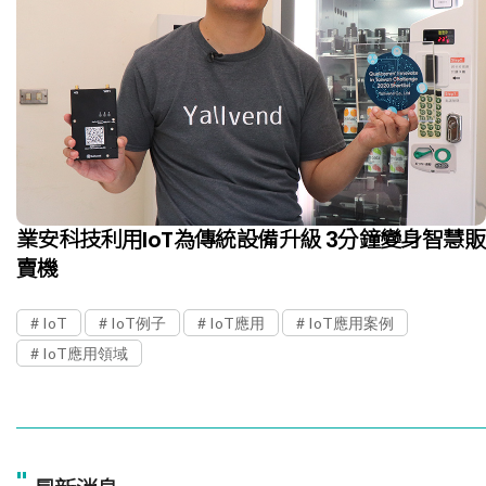
業安科技利用IoT為傳統設備升級 3分鐘變身智慧販
賣機
IoT
IoT例子
IoT應用
IoT應用案例
IoT應用領域