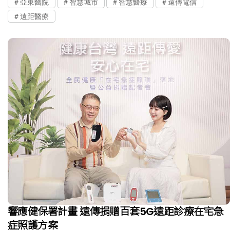
亞東醫院
智慧城市
智慧醫療
遠傳電信
遠距醫療
響應健保署計畫 遠傳捐贈百套5G遠距診療在宅急
症照護方案