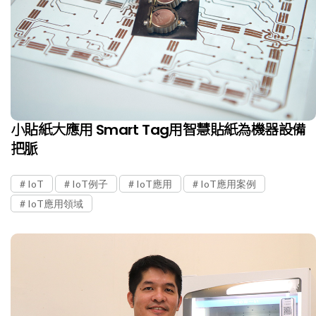
小貼紙大應用 Smart Tag用智慧貼紙為機器設備
把脈
IoT
IoT例子
IoT應用
IoT應用案例
IoT應用領域