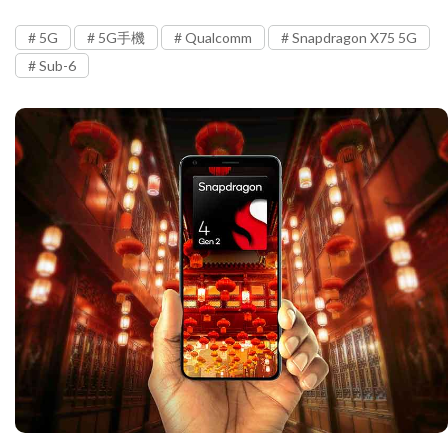
5G
5G手機
Qualcomm
Snapdragon X75 5G
Sub-6