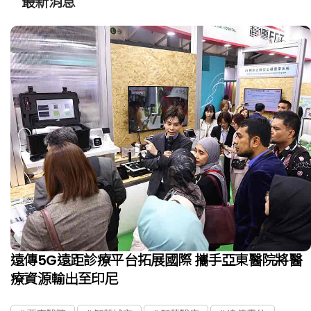
"
最新消息
遠傳5G遠距診療平台拓展國際 攜手亞東醫院將醫
療資源輸出至印尼