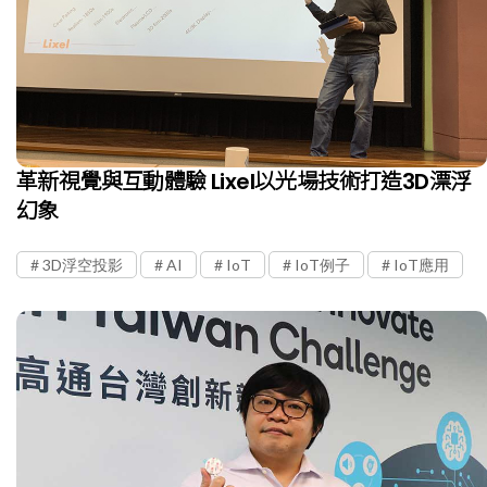
革新視覺與互動體驗 Lixel以光場技術打造3D漂浮
幻象
3D浮空投影
AI
IoT
IoT例子
IoT應用