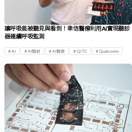
讓呼吸能被聽見與看到！聿信醫療利用AI實現聽診
器連續呼吸監測
AI
AI醫材
AI醫療
QITC
Qualcomm