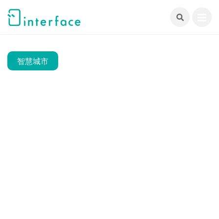
跳
至
主
要
內
智慧城市
容