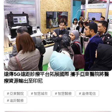
遠傳5G遠距診療平台拓展國際 攜手亞東醫院將醫
療資源輸出至印尼
亞東醫院
智慧城市
智慧醫療
遠傳電信
遠距醫療