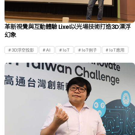
革新視覺與互動體驗 Lixel以光場技術打造3D漂浮
幻象
3D浮空投影
AI
IoT
IoT例子
IoT應用