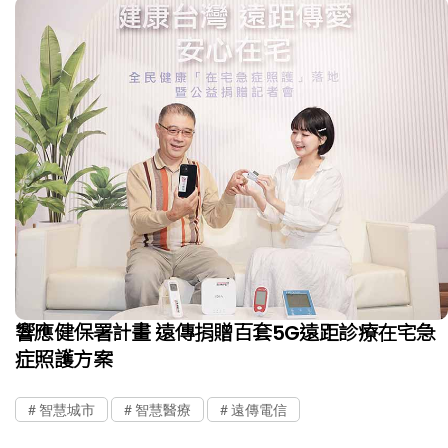
響應健保署計畫 遠傳捐贈百套5G遠距診療在宅急
症照護方案
智慧城市
智慧醫療
遠傳電信