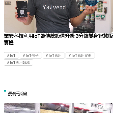
業安科技利用IoT為傳統設備升級 3分鐘變身智慧販
賣機
IoT
IoT例子
IoT應用
IoT應用案例
IoT應用領域
"
最新消息