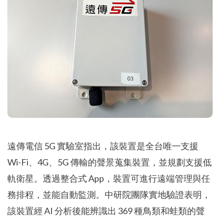
遠傳電信 5G 實驗室指出，該裝置是全台唯一支援
Wi-Fi、4G、5G 傳輸的聲景蒐集裝置，並規劃支援低
軌衛星。透過整合式 App，裝置可進行遠端管理與任
務排程，並能自動監測。中研院團隊實地驗證表明，
該裝置經 AI 分析後能辨識出 369 種鳥類和蛙類的聲