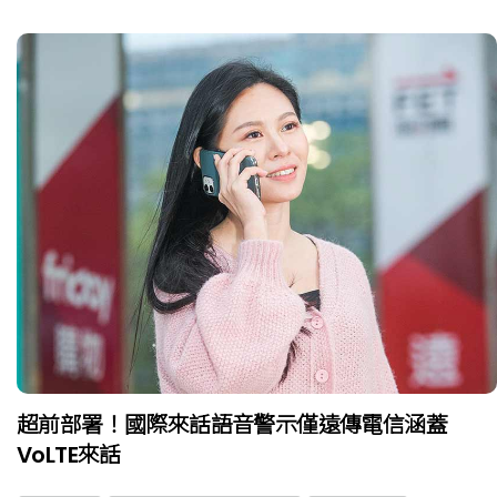
超前部署！國際來話語音警示僅遠傳電信涵蓋
VoLTE來話