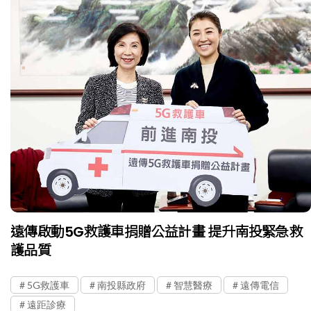
遠傳啟動5G救護車捐贈公益計畫 提升南投緊急救
護品質
5G救護車
南投縣政府
智慧醫療
遠傳電信
遠距診療