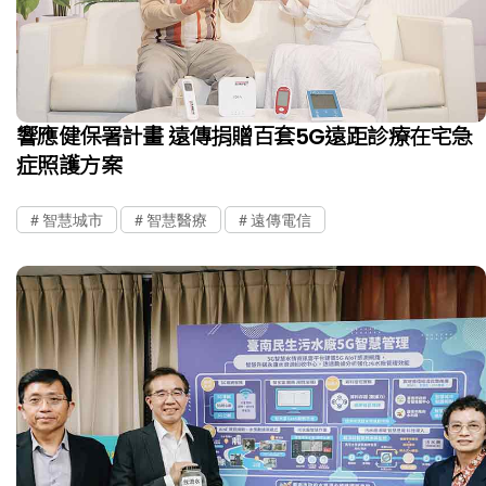
響應健保署計畫 遠傳捐贈百套5G遠距診療在宅急
症照護方案
智慧城市
智慧醫療
遠傳電信