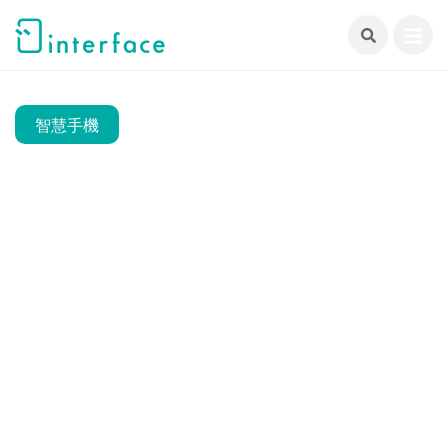
跳
至
主
要
內
智慧手機
容