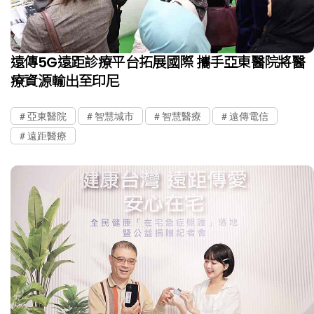
遠傳5G遠距診療平台拓展國際 攜手亞東醫院將醫
療資源輸出至印尼
亞東醫院
智慧城市
智慧醫療
遠傳電信
遠距醫療