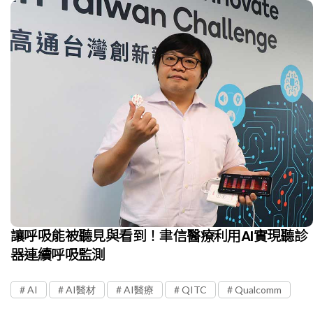
讓呼吸能被聽見與看到！聿信醫療利用AI實現聽診
器連續呼吸監測
AI
AI醫材
AI醫療
QITC
Qualcomm