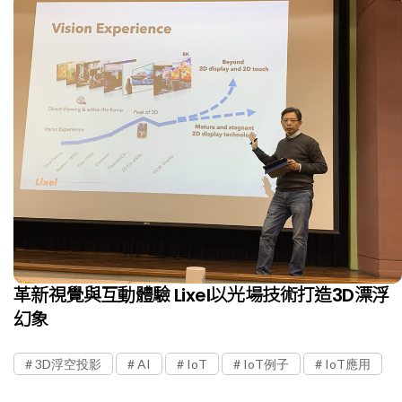
革新視覺與互動體驗 Lixel以光場技術打造3D漂浮
幻象
3D浮空投影
AI
IoT
IoT例子
IoT應用