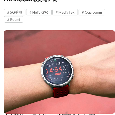
5G手機
Helio G96
MediaTek
Qualcomm
Redmi