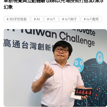
革新視覺與互動體驗 Lixel以光場技術打造3D漂浮
幻象
3D浮空投影
AI
IoT
IoT例子
IoT應用