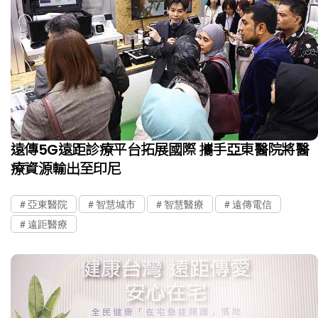
遠傳5G遠距診療平台拓展國際 攜手亞東醫院將醫
療資源輸出至印尼
亞東醫院
智慧城市
智慧醫療
遠傳電信
遠距醫療