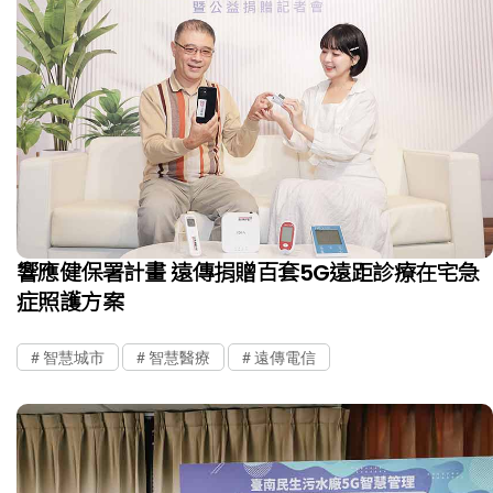
響應健保署計畫 遠傳捐贈百套5G遠距診療在宅急
症照護方案
智慧城市
智慧醫療
遠傳電信