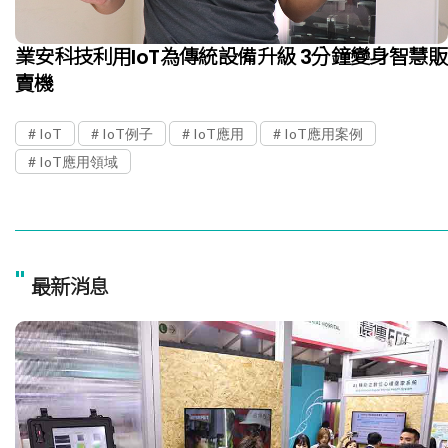
業安科技利用IoT為傳統設備升級 3分鐘變身智慧販
賣機
IoT
IoT例子
IoT應用
IoT應用案例
IoT應用領域
"
最新消息