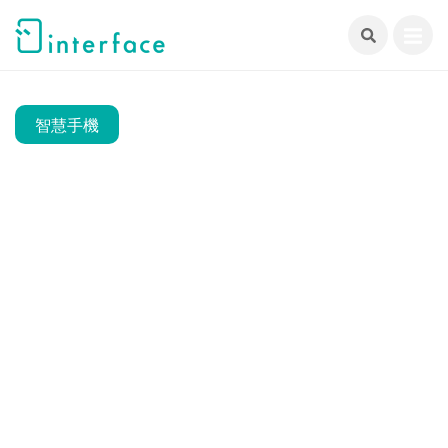
跳
至
主
要
內
智慧手機
容