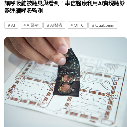
讓呼吸能被聽見與看到！聿信醫療利用AI實現聽診
器連續呼吸監測
AI
AI醫材
AI醫療
QITC
Qualcomm