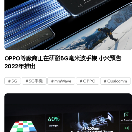
OPPO等廠商正在研發5G毫米波手機 小米預告
2022年推出
5G
5G手機
mmWave
OPPO
Qualcomm