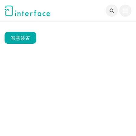
跳
至
主
要
內
智慧裝置
容