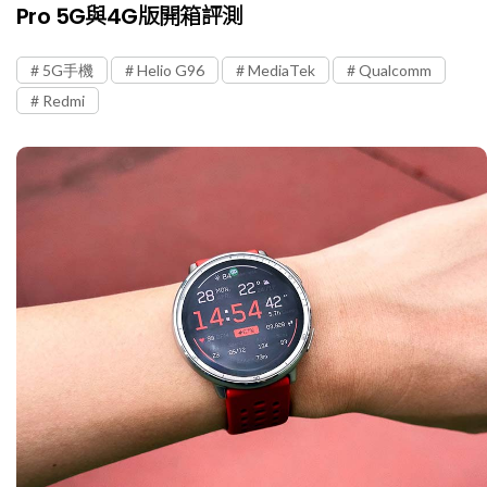
Pro 5G與4G版開箱評測
5G手機
Helio G96
MediaTek
Qualcomm
Redmi