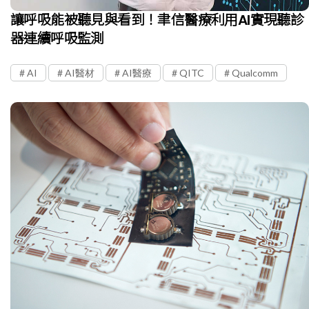
讓呼吸能被聽見與看到！聿信醫療利用AI實現聽診
器連續呼吸監測
AI
AI醫材
AI醫療
QITC
Qualcomm