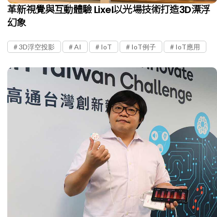
革新視覺與互動體驗 Lixel以光場技術打造3D漂浮
幻象
3D浮空投影
AI
IoT
IoT例子
IoT應用