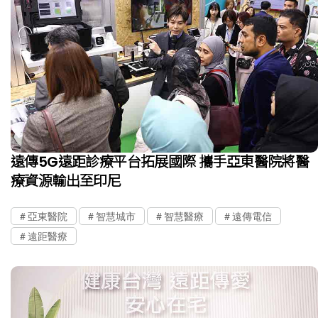
遠傳5G遠距診療平台拓展國際 攜手亞東醫院將醫
療資源輸出至印尼
亞東醫院
智慧城市
智慧醫療
遠傳電信
遠距醫療