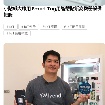
小貼紙大應用 Smart Tag用智慧貼紙為機器設備
把脈
IoT
IoT例子
IoT應用
IoT應用案例
IoT應用領域