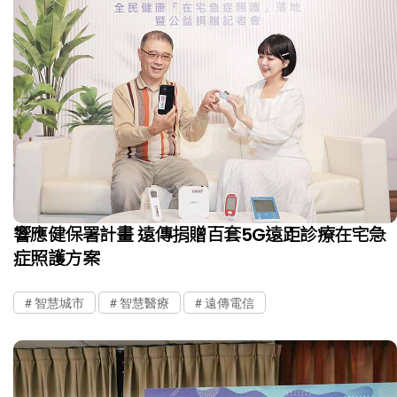
響應健保署計畫 遠傳捐贈百套5G遠距診療在宅急
症照護方案
智慧城市
智慧醫療
遠傳電信