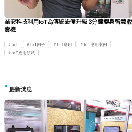
業安科技利用IoT為傳統設備升級 3分鐘變身智慧販
賣機
IoT
IoT例子
IoT應用
IoT應用案例
IoT應用領域
"
最新消息