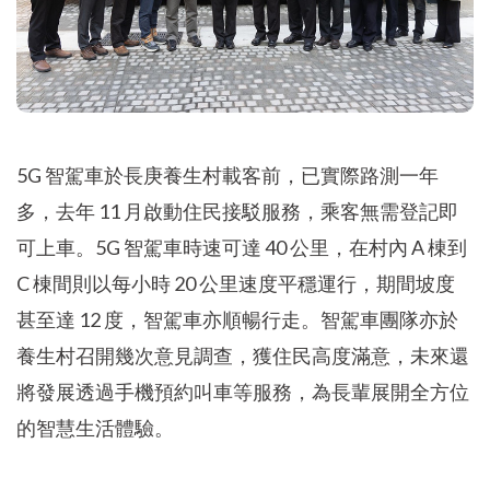
5G 智駕車於長庚養生村載客前，已實際路測一年
多，去年 11 月啟動住民接駁服務，乘客無需登記即
可上車。5G 智駕車時速可達 40 公里，在村內 A 棟到
C 棟間則以每小時 20 公里速度平穩運行，期間坡度
甚至達 12 度，智駕車亦順暢行走。智駕車團隊亦於
養生村召開幾次意見調查，獲住民高度滿意，未來還
將發展透過手機預約叫車等服務，為長輩展開全方位
的智慧生活體驗。