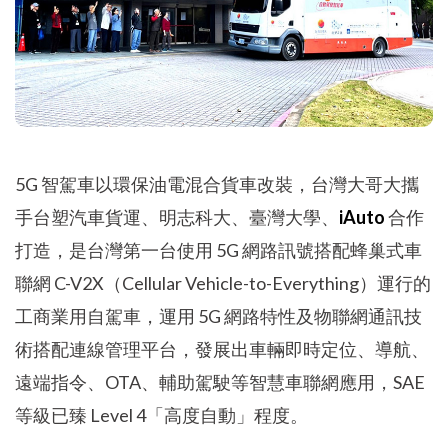
5G 智駕車以環保油電混合貨車改裝，台灣大哥大攜
手台塑汽車貨運、明志科大、臺灣大學、
iAuto
合作
打造，是台灣第一台使用 5G 網路訊號搭配蜂巢式車
聯網 C-V2X（Cellular Vehicle-to-Everything）運行的
工商業用自駕車，運用 5G 網路特性及物聯網通訊技
術搭配連線管理平台，發展出車輛即時定位、導航、
遠端指令、OTA、輔助駕駛等智慧車聯網應用，SAE
等級已臻 Level 4「高度自動」程度。