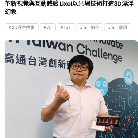
革新視覺與互動體驗 Lixel以光場技術打造3D漂浮
幻象
3D浮空投影
AI
IoT
IoT例子
IoT應用