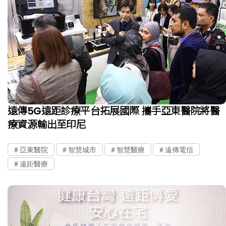
遠傳5G遠距診療平台拓展國際 攜手亞東醫院將醫
療資源輸出至印尼
亞東醫院
智慧城市
智慧醫療
遠傳電信
遠距醫療