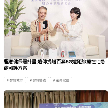
響應健保署計畫 遠傳捐贈百套5G遠距診療在宅急
症照護方案
智慧城市
智慧醫療
遠傳電信