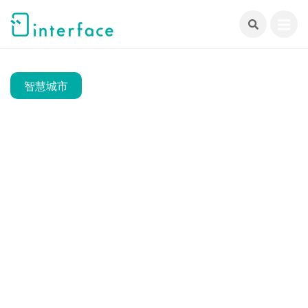
跳
至
主
要
內
智慧城市
容