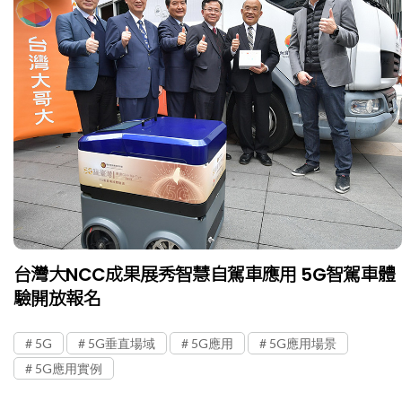
台灣大NCC成果展秀智慧自駕車應用 5G智駕車體
驗開放報名
5G
5G垂直場域
5G應用
5G應用場景
5G應用實例