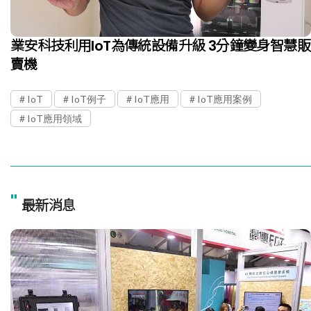
業安科技利用IoT為傳統設備升級 3分鐘變身智慧販
賣機
IoT
IoT例子
IoT應用
IoT應用案例
IoT應用領域
"
最新消息