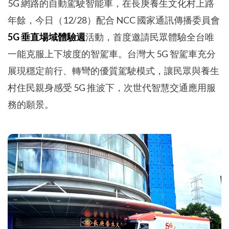
5G 網路的自動駕駛智能車，在長庚養生文化村上路
年餘，今日（12/28）配合 NCC 國家通訊傳播委員會
5G 垂直場域體驗週
活動，首度邀請民眾體驗全台唯
一能克服上下坡度的智駕車。台灣大 5G 智駕車充分
展現穩定前行、轉彎的優質駕駛模式，讓民眾與養生
村住民親身感受 5G 推波下，次世代智慧交通應用服
務的願景。