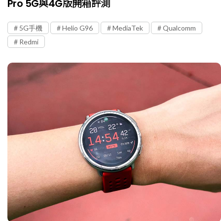
Pro 5G與4G版開箱評測
5G手機
Helio G96
MediaTek
Qualcomm
Redmi