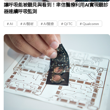
讓呼吸能被聽見與看到！聿信醫療利用AI實現聽診
器連續呼吸監測
AI
AI醫材
AI醫療
QITC
Qualcomm