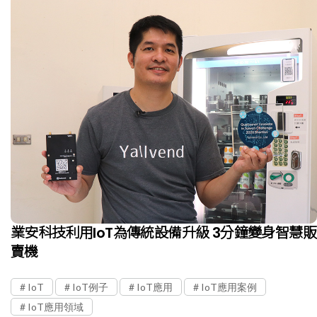
業安科技利用IoT為傳統設備升級 3分鐘變身智慧販
賣機
IoT
IoT例子
IoT應用
IoT應用案例
IoT應用領域