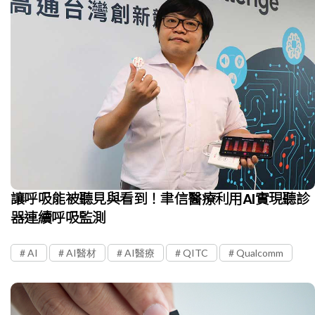
讓呼吸能被聽見與看到！聿信醫療利用AI實現聽診
器連續呼吸監測
AI
AI醫材
AI醫療
QITC
Qualcomm