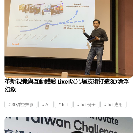
革新視覺與互動體驗 Lixel以光場技術打造3D漂浮
幻象
3D浮空投影
AI
IoT
IoT例子
IoT應用