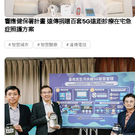
響應健保署計畫 遠傳捐贈百套5G遠距診療在宅急
症照護方案
智慧城市
智慧醫療
遠傳電信