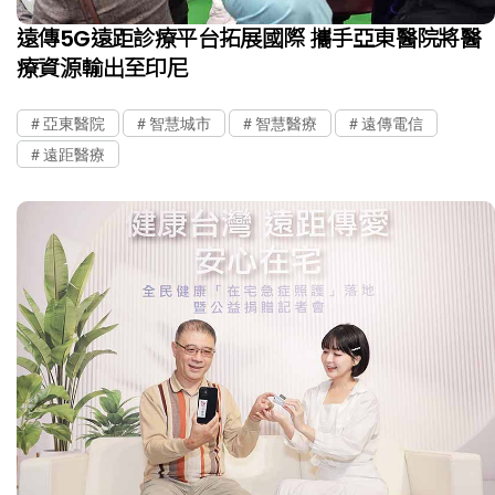
遠傳5G遠距診療平台拓展國際 攜手亞東醫院將醫
療資源輸出至印尼
亞東醫院
智慧城市
智慧醫療
遠傳電信
遠距醫療