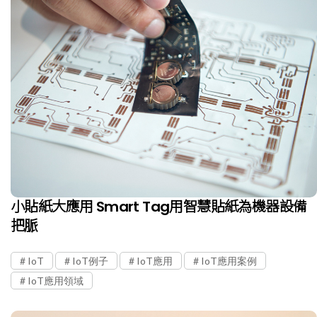
小貼紙大應用 Smart Tag用智慧貼紙為機器設備
把脈
IoT
IoT例子
IoT應用
IoT應用案例
IoT應用領域