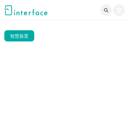
跳
至
主
要
內
智慧裝置
容