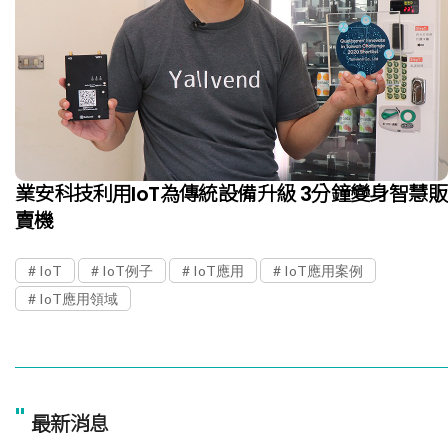
業安科技利用IoT為傳統設備升級 3分鐘變身智慧販
賣機
IoT
IoT例子
IoT應用
IoT應用案例
IoT應用領域
"
最新消息