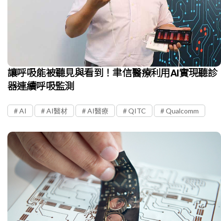
讓呼吸能被聽見與看到！聿信醫療利用AI實現聽診
器連續呼吸監測
AI
AI醫材
AI醫療
QITC
Qualcomm