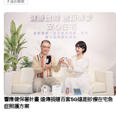
遠距醫療
響應健保署計畫 遠傳捐贈百套5G遠距診療在宅急
症照護方案