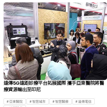
遠傳5G遠距診療平台拓展國際 攜手亞東醫院將醫
療資源輸出至印尼
亞東醫院
智慧城市
智慧醫療
遠傳電信