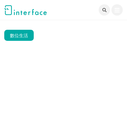
跳
至
主
要
內
數位生活
容