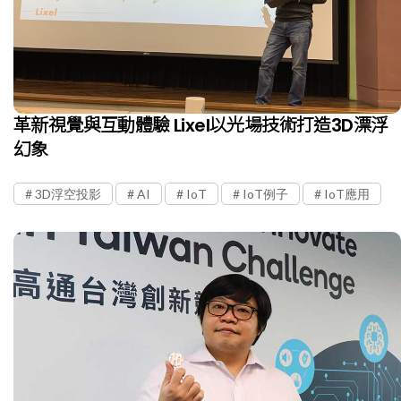
革新視覺與互動體驗 Lixel以光場技術打造3D漂浮
幻象
3D浮空投影
AI
IoT
IoT例子
IoT應用