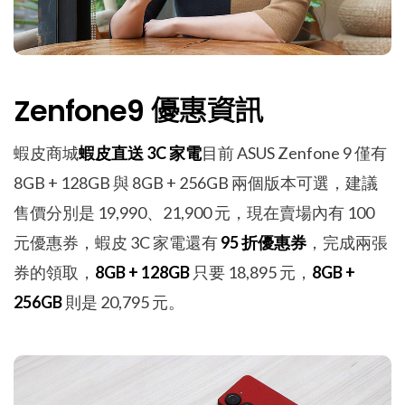
Zenfone9 優惠資訊
蝦皮商城
蝦皮直送 3C 家電
目前 ASUS Zenfone 9 僅有
8GB + 128GB 與 8GB + 256GB 兩個版本可選，建議
售價分別是 19,990、21,900 元，現在賣場內有 100
元優惠券，蝦皮 3C 家電還有
95 折優惠券
，完成兩張
券的領取，
8GB + 128GB
只要 18,895 元，
8GB +
256GB
則是 20,795 元。