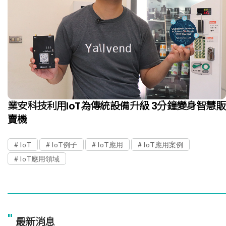
業安科技利用IoT為傳統設備升級 3分鐘變身智慧販
賣機
IoT
IoT例子
IoT應用
IoT應用案例
IoT應用領域
"
最新消息