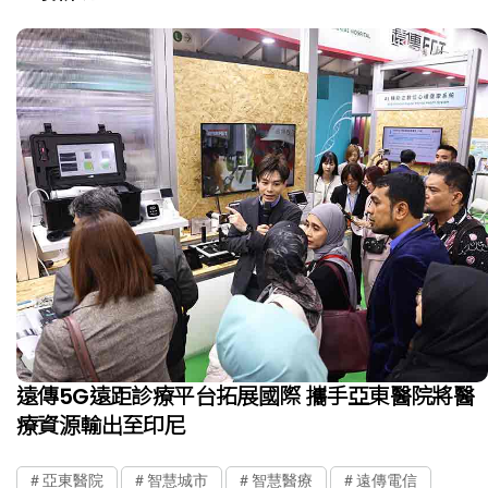
遠傳5G遠距診療平台拓展國際 攜手亞東醫院將醫
療資源輸出至印尼
亞東醫院
智慧城市
智慧醫療
遠傳電信