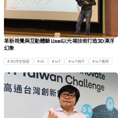
革新視覺與互動體驗 Lixel以光場技術打造3D漂浮
幻象
3D浮空投影
AI
IoT
IoT例子
IoT應用