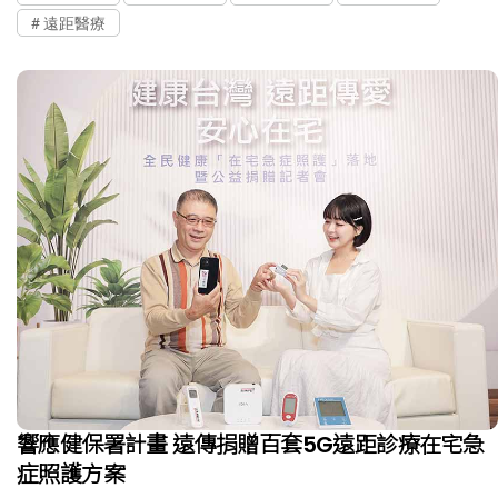
遠距醫療
響應健保署計畫 遠傳捐贈百套5G遠距診療在宅急
症照護方案