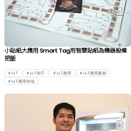
小貼紙大應用 Smart Tag用智慧貼紙為機器設備
把脈
IoT
IoT例子
IoT應用
IoT應用案例
IoT應用領域