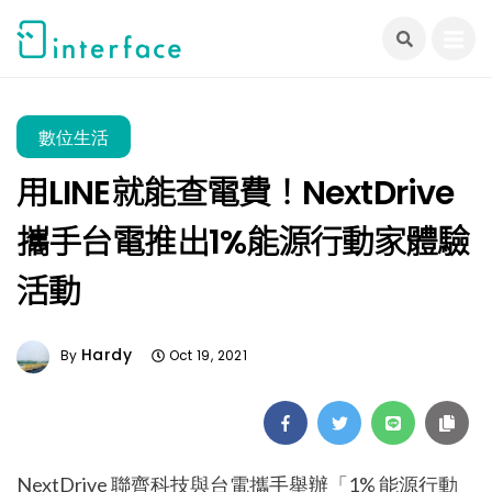
跳
至
主
要
內
數位生活
容
用LINE就能查電費！NextDrive
攜手台電推出1%能源行動家體驗
活動
Hardy
By
Oct 19, 2021
NextDrive 聯齊科技與台電攜手舉辦「1% 能源行動