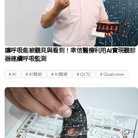
讓呼吸能被聽見與看到！聿信醫療利用AI實現聽診
器連續呼吸監測
AI
AI醫材
AI醫療
QITC
Qualcomm