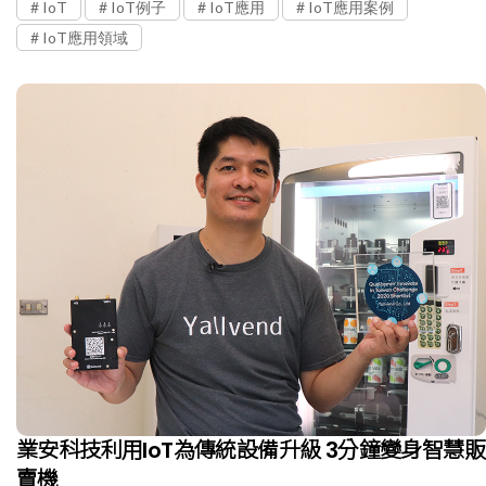
IoT
IoT例子
IoT應用
IoT應用案例
IoT應用領域
業安科技利用IoT為傳統設備升級 3分鐘變身智慧販
賣機