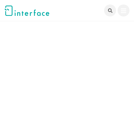
跳
至
主
要
內
容