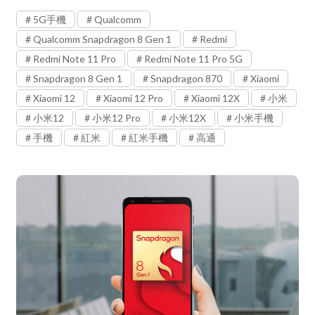
5G手機
Qualcomm
Qualcomm Snapdragon 8 Gen 1
Redmi
Redmi Note 11 Pro
Redmi Note 11 Pro 5G
Snapdragon 8 Gen 1
Snapdragon 870
Xiaomi
Xiaomi 12
Xiaomi 12 Pro
Xiaomi 12X
小米
小米12
小米12 Pro
小米12X
小米手機
手機
紅米
紅米手機
高通