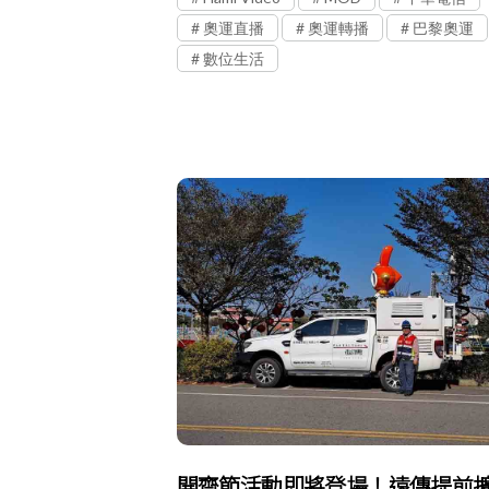
奧運直播
奧運轉播
巴黎奧運
數位生活
開齋節活動即將登場！遠傳提前