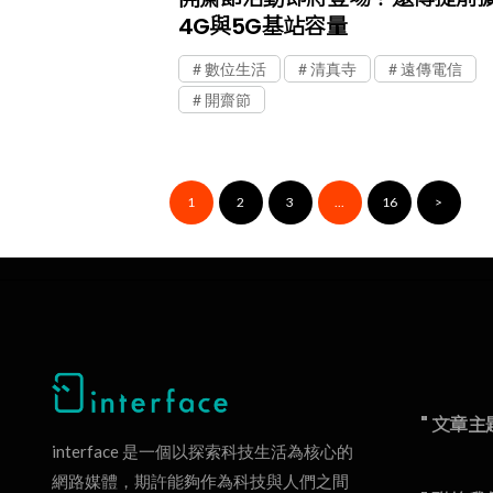
4G與5G基站容量
數位生活
清真寺
遠傳電信
開齋節
1
2
3
...
16
>
" 文章主
interface 是一個以探索科技生活為核心的
網路媒體，期許能夠作為科技與人們之間