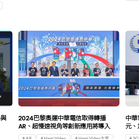
D與
2024巴黎奧運中華電信取得轉播
中華
AR、超慢速視角等創新應用將導入
元、
AR
Hami Video
Hami Video方案
3