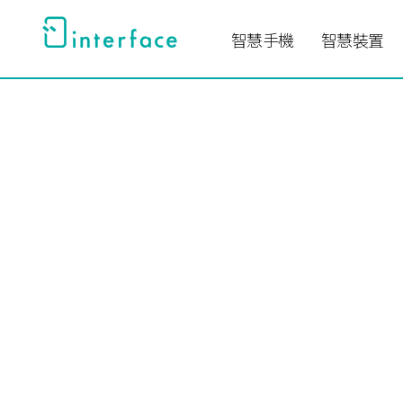
跳
至
智慧手機
智慧裝置
主
要
內
容