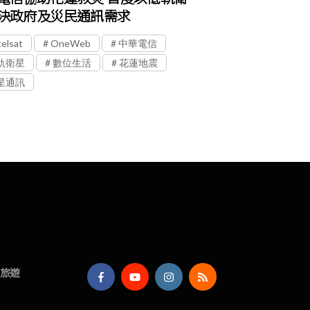
決政府及災民通訊需求
elsat
OneWeb
中華電信
軌衛星
數位生活
花蓮地震
星通訊
旅遊