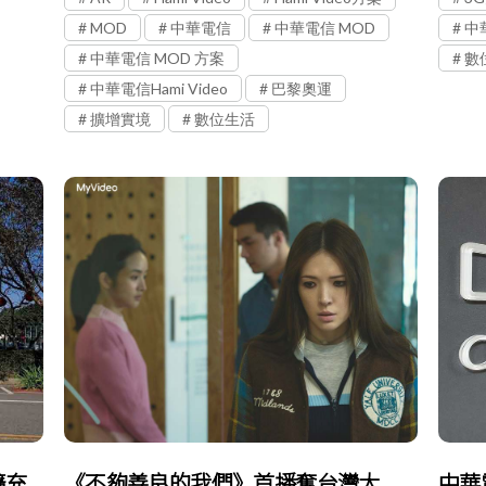
MOD
中華電信
中華電信 MOD
中
中華電信 MOD 方案
數
中華電信Hami Video
巴黎奧運
擴增實境
數位生活
擴充
《不夠善良的我們》首播奪台灣大
中華