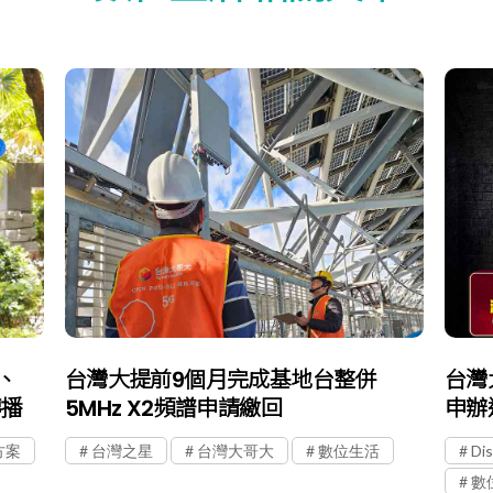
、
台灣大提前9個月完成基地台整併
台灣大
轉播
5MHz X2頻譜申請繳回
申辦
o方案
台灣之星
台灣大哥大
數位生活
Di
數