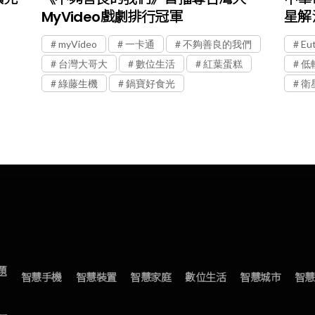
MyVideo戲劇排行冠軍
星解
myVideo
一卡通
不夠善良的我們
Eut
台灣大哥大
數位生活
紅葉蛋糕
低
綠藤生機
鍋寶好食光
衛
題
智慧手機
智慧裝置
智慧家庭
數位生活
智慧城市
智慧