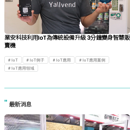
業安科技利用IoT為傳統設備升級 3分鐘變身智慧販
賣機
IoT
IoT例子
IoT應用
IoT應用案例
IoT應用領域
"
最新消息