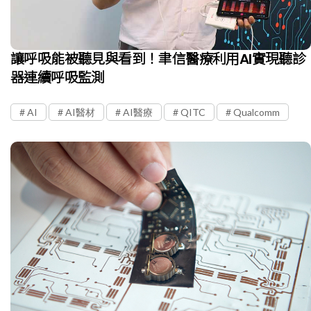
讓呼吸能被聽見與看到！聿信醫療利用AI實現聽診
器連續呼吸監測
AI
AI醫材
AI醫療
QITC
Qualcomm