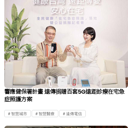
響應健保署計畫 遠傳捐贈百套5G遠距診療在宅急
症照護方案
智慧城市
智慧醫療
遠傳電信