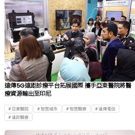
遠傳5G遠距診療平台拓展國際 攜手亞東醫院將醫
療資源輸出至印尼
亞東醫院
智慧城市
智慧醫療
遠傳電信
遠距醫療