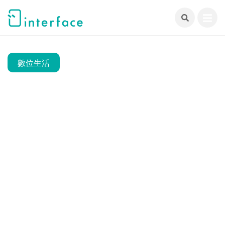
跳
至
主
要
內
數位生活
容