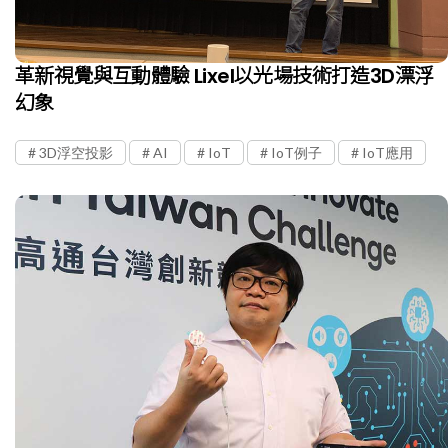
革新視覺與互動體驗 Lixel以光場技術打造3D漂浮
幻象
3D浮空投影
AI
IoT
IoT例子
IoT應用