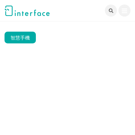
跳
至
主
要
內
智慧手機
容