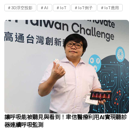
3D浮空投影
AI
IoT
IoT例子
IoT應用
讓呼吸能被聽見與看到！聿信醫療利用AI實現聽診
器連續呼吸監測