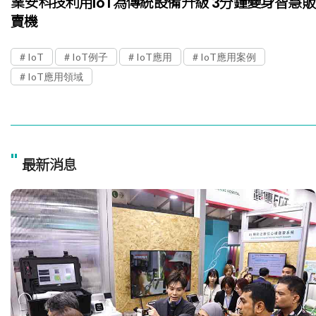
業安科技利用IoT為傳統設備升級 3分鐘變身智慧販
賣機
IoT
IoT例子
IoT應用
IoT應用案例
IoT應用領域
"
最新消息