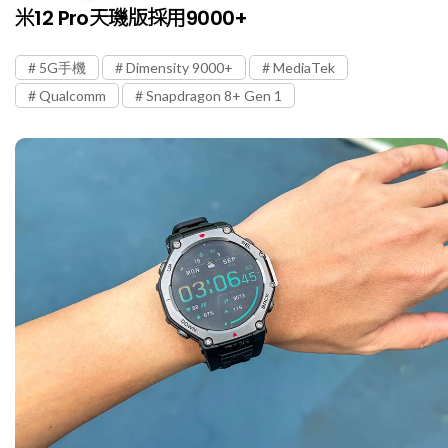
米12 Pro天璣版採用9000+
5G手機
Dimensity 9000+
MediaTek
Qualcomm
Snapdragon 8+ Gen 1