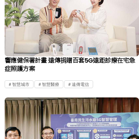
響應健保署計畫 遠傳捐贈百套5G遠距診療在宅急
症照護方案
智慧城市
智慧醫療
遠傳電信