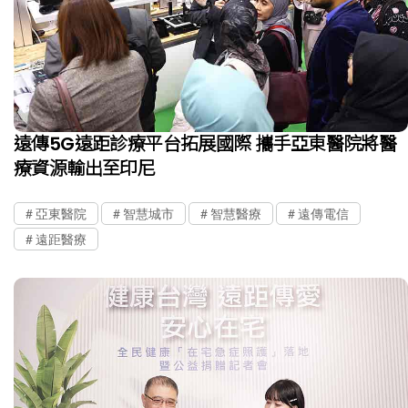
遠傳5G遠距診療平台拓展國際 攜手亞東醫院將醫
療資源輸出至印尼
亞東醫院
智慧城市
智慧醫療
遠傳電信
遠距醫療