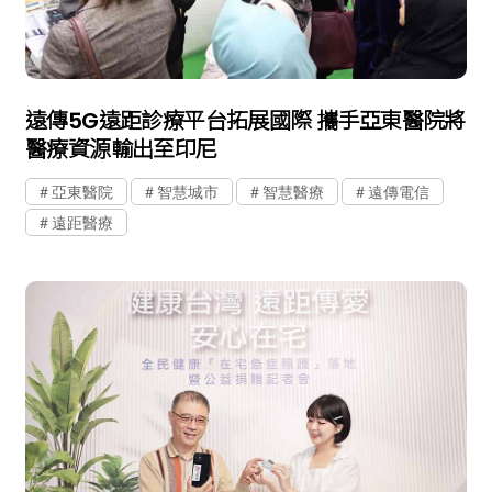
遠傳5G遠距診療平台拓展國際 攜手亞東醫院將
醫療資源輸出至印尼
亞東醫院
智慧城市
智慧醫療
遠傳電信
遠距醫療