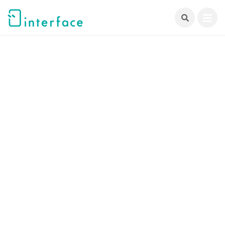
跳
至
主
要
內
容