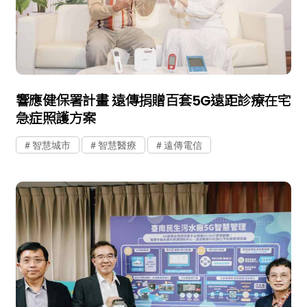
響應健保署計畫 遠傳捐贈百套5G遠距診療在宅
急症照護方案
智慧城市
智慧醫療
遠傳電信