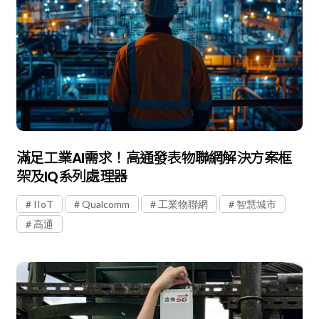
滿足工業AI需求！高通發表物聯網解決方案框
架及IQ系列處理器
IIoT
Qualcomm
工業物聯網
智慧城市
高通