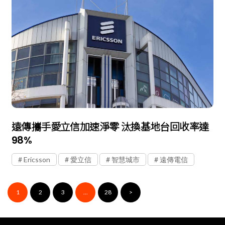
遠傳攜手愛立信加速淨零 汰換基地台回收率達
98%
Ericsson
愛立信
智慧城市
遠傳電信
1
2
3
...
28
>