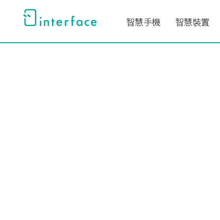
跳
至
智慧手機
智慧裝置
主
要
內
容