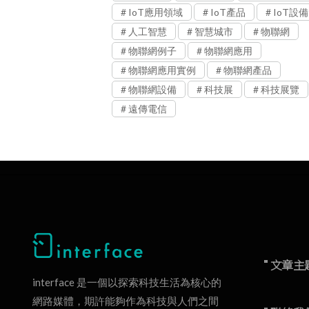
IoT應用領域
IoT產品
IoT設備
人工智慧
智慧城市
物聯網
物聯網例子
物聯網應用
物聯網應用實例
物聯網產品
物聯網設備
科技展
科技展覽
遠傳電信
" 文章主
interface 是一個以探索科技生活為核心的
網路媒體，期許能夠作為科技與人們之間