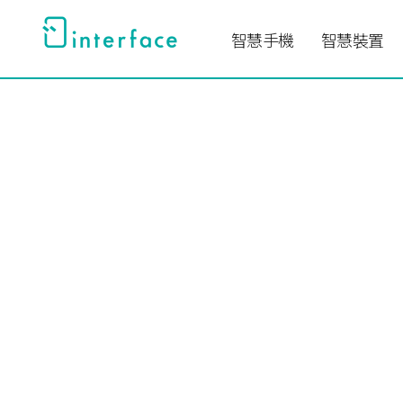
跳
至
智慧手機
智慧裝置
主
要
內
容