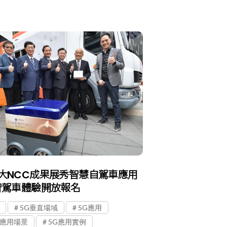
大NCC成果展秀智慧自駕車應用
智駕車體驗開放報名
5G垂直場域
5G應用
G應用場景
5G應用實例