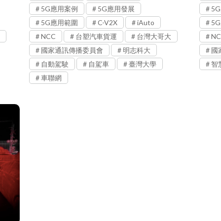
5G應用案例
5G應用發展
5
5G應用範圍
C-V2X
iAuto
5
NCC
台塑汽車貨運
台灣大哥大
NC
國家通訊傳播委員會
明志科大
國
自動駕駛
自駕車
臺灣大學
智
車聯網