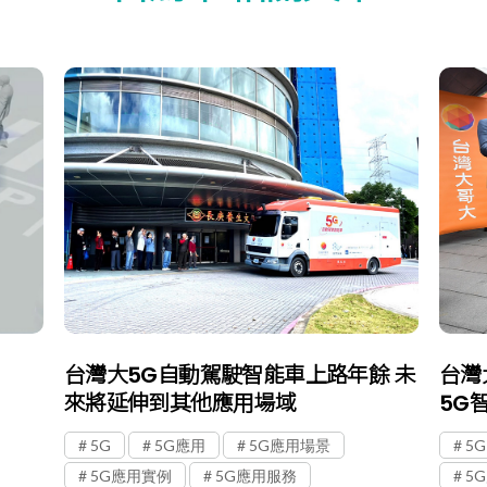
台灣大5G自動駕駛智能車上路年餘 未
台灣
來將延伸到其他應用場域
5G
5G
5G應用
5G應用場景
5G
5G應用實例
5G應用服務
5