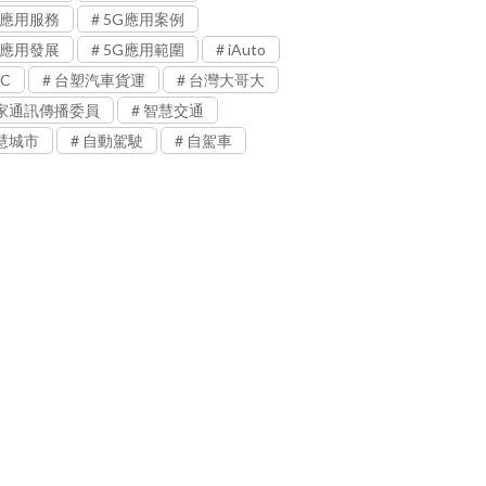
G應用服務
5G應用案例
G應用發展
5G應用範圍
iAuto
C
台塑汽車貨運
台灣大哥大
家通訊傳播委員
智慧交通
慧城市
自動駕駛
自駕車