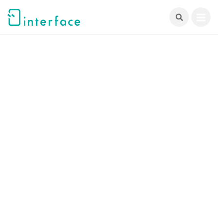
跳
至
主
要
內
容