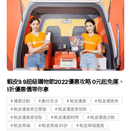
蝦皮9.9超級購物節2022優惠攻略 0元起免運、
1折優惠價等你拿
優惠活動
數位生活
蝦皮優惠
蝦皮優惠券
蝦皮優惠券怎麼搶
蝦皮優惠券領取
蝦皮優惠劵領取
蝦皮優惠時間
蝦皮優惠活動
蝦皮商城
蝦皮商城 85折
蝦皮商城優惠