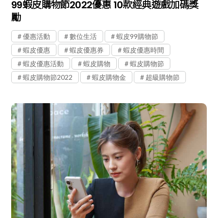
99蝦皮購物節2022優惠 10款經典遊戲加碼獎
勵
優惠活動
數位生活
蝦皮99購物節
蝦皮優惠
蝦皮優惠券
蝦皮優惠時間
蝦皮優惠活動
蝦皮購物
蝦皮購物節
蝦皮購物節2022
蝦皮購物金
超級購物節