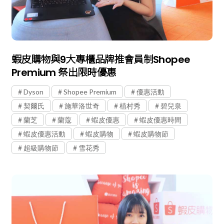
蝦皮購物與9大專櫃品牌推會員制Shopee
Premium 祭出限時優惠
Dyson
Shopee Premium
優惠活動
契爾氏
施華洛世奇
植村秀
碧兒泉
蘭芝
蘭蔻
蝦皮優惠
蝦皮優惠時間
蝦皮優惠活動
蝦皮購物
蝦皮購物節
超級購物節
雪花秀