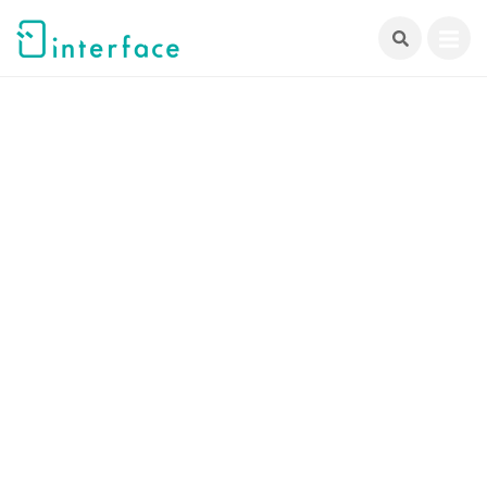
跳
至
主
要
內
容