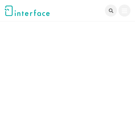
跳
至
主
要
內
容