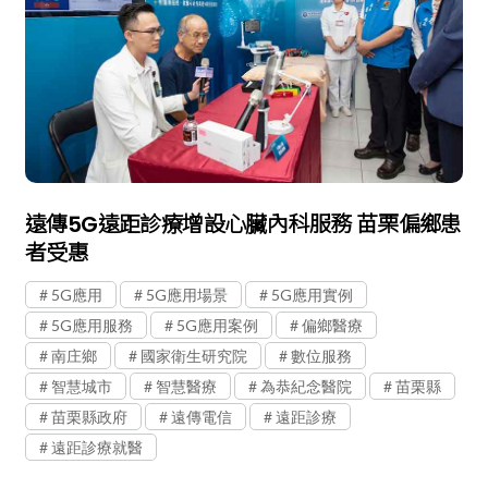
遠傳5G遠距診療增設心臟內科服務 苗栗偏鄉患
者受惠
5G應用
5G應用場景
5G應用實例
5G應用服務
5G應用案例
偏鄉醫療
南庄鄉
國家衛生研究院
數位服務
智慧城市
智慧醫療
為恭紀念醫院
苗栗縣
苗栗縣政府
遠傳電信
遠距診療
遠距診療就醫