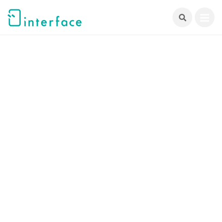
跳
至
主
要
內
容