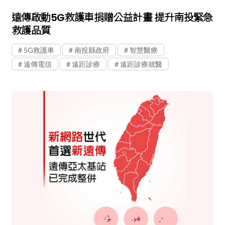
遠傳啟動5G救護車捐贈公益計畫 提升南投緊急
救護品質
5G救護車
南投縣政府
智慧醫療
遠傳電信
遠距診療
遠距診療就醫