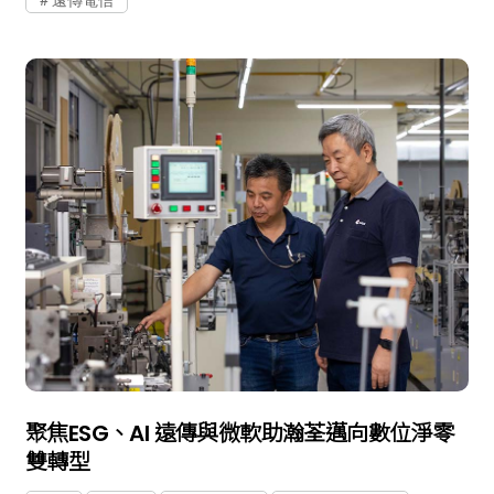
聚焦ESG、AI 遠傳與微軟助瀚荃邁向數位淨零
雙轉型