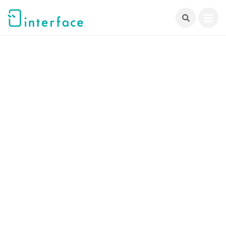
跳
至
主
要
內
容