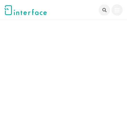
跳
至
主
要
內
容