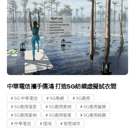
中華電信攜手儒鴻 打造5G紡織虛擬試衣間
5G 中華電信
5G專網
5G應用
5G應用場景
5G應用實例
5G應用服務
5G應用案例
5G應用發展
5G應用範圍
中華電信
儒鴻
智慧城市