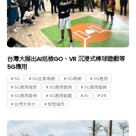
台灣大展出AI巡檢GO、VR 沉浸式棒球遊戲等
5G應用
5G
5G企業專網
5G專網
5G應用
5G應用場景
5G應用實例
5G應用服務
5G應用案例
5G應用範圍
AI
VR
台灣大哥大
智慧城市