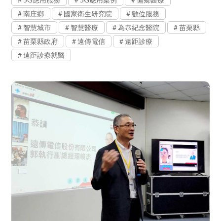
南庄鄉
國家衛生研究院
數位服務
智慧城市
智慧醫療
為恭紀念醫院
苗栗縣
苗栗縣政府
遠傳電信
遠距診療
遠距診療就醫