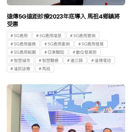
遠傳5G遠距診療2023年底導入 馬祖4鄉鎮將
受惠
5G應用
5G應用場景
5G應用實例
5G應用服務
5G應用案例
5G應用發展
5G應用範圍
亞東醫院
數位發展部
智慧城市
智慧醫療
連江縣
遠傳電信
遠距診療
馬祖