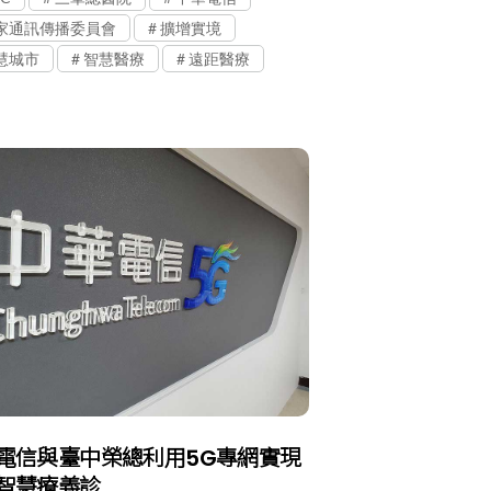
家通訊傳播委員會
擴增實境
慧城市
智慧醫療
遠距醫療
電信與臺中榮總利用5G專網實現
智慧療義診