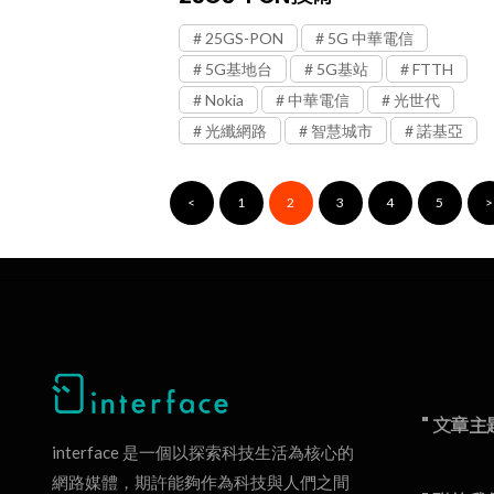
25GS-PON
5G 中華電信
5G基地台
5G基站
FTTH
Nokia
中華電信
光世代
光纖網路
智慧城市
諾基亞
<
1
2
3
4
5
>
" 文章主
interface 是一個以探索科技生活為核心的
網路媒體，期許能夠作為科技與人們之間