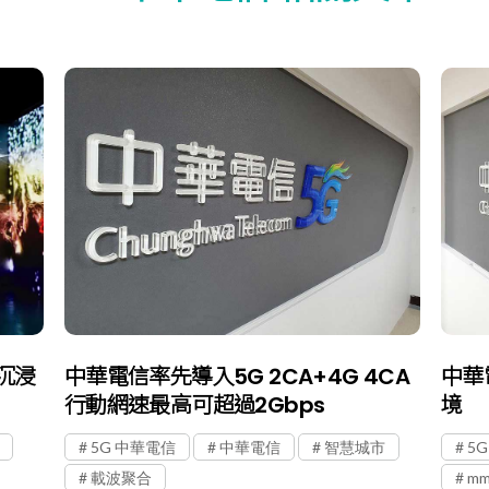
沉浸
中華電信率先導入5G 2CA+4G 4CA
中華
行動網速最高可超過2Gbps
境
5G 中華電信
中華電信
智慧城市
5G
載波聚合
mm