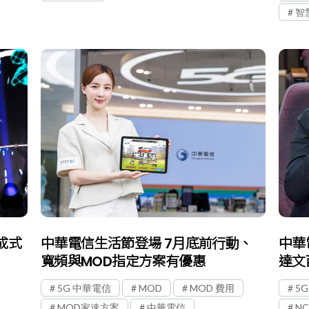
智
成式
中華電信生活節登場 7月底前行動、
中華
寬頻與MOD指定方案有優惠
達文
5G 中華電信
MOD
MOD 費用
5
MOD家速方案
中華電信
NC