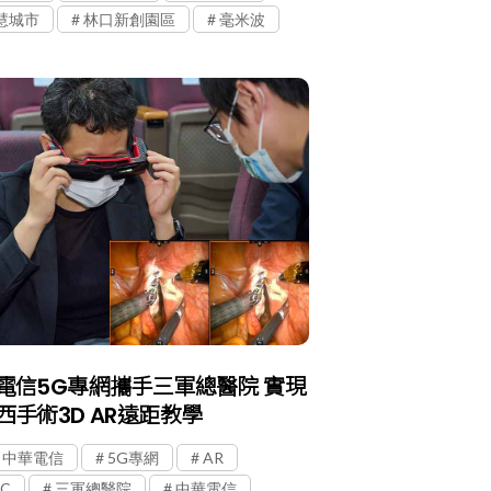
慧城市
林口新創園區
毫米波
電信5G專網攜手三軍總醫院 實現
西手術3D AR遠距教學
G 中華電信
5G專網
AR
C
三軍總醫院
中華電信