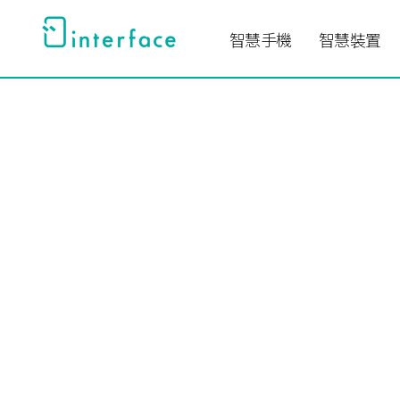
跳
至
智慧手機
智慧裝置
主
要
內
容