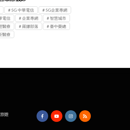
5G 中華電信
5G企業專網
華電信
企業專網
智慧城市
慧醫療
羅娜部落
臺中榮總
距醫療
旅遊