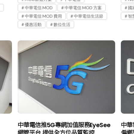
中華電信 MOD
中華電信 MOD 方案
國
中華電信 MOD 費用
中華電信生活節
智
優惠活動
數位生活
中華電信推5G專網加值服務EyeSee
中華
網管平台 提供全方位品質監控
偏鄉