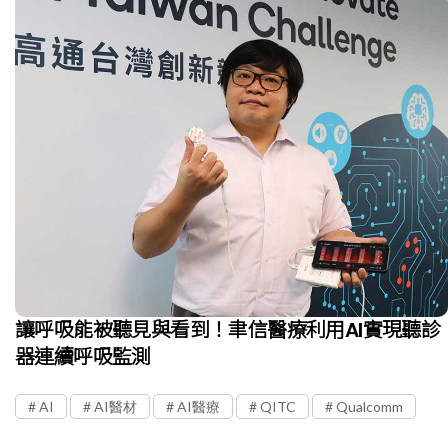
讓呼吸能被聽見與看到！聿信醫療利用AI實現聽診
器連續呼吸監測
AI
AI醫材
AI醫療
QITC
Qualcomm