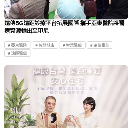
遠傳5G遠距診療平台拓展國際 攜手亞東醫院將醫
療資源輸出至印尼
亞東醫院
智慧城市
智慧醫療
遠傳電信
遠距醫療