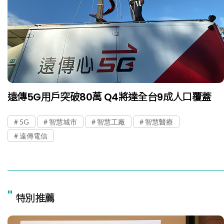
遠傳5G用戶突破80萬 Q4將達全台9成人口覆蓋
5G
智慧城市
智慧工廠
智慧醫療
遠傳電信
"
特別推薦