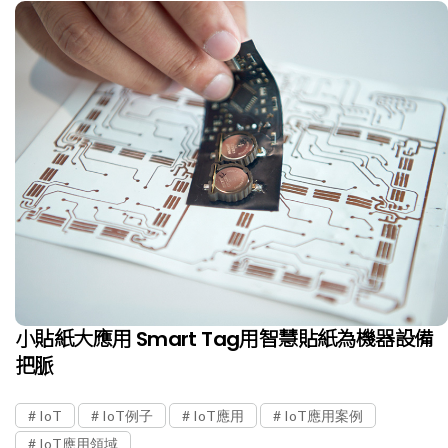
小貼紙大應用 Smart Tag用智慧貼紙為機器設備
把脈
IoT
IoT例子
IoT應用
IoT應用案例
IoT應用領域