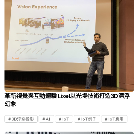
革新視覺與互動體驗 Lixel以光場技術打造3D漂浮
幻象
3D浮空投影
AI
IoT
IoT例子
IoT應用