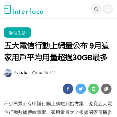
跳
至
主
要
內
數位生活
容
五大電信行動上網量公布 9月這
家用戶平均用量超過30GB最多
Lala
By
Nov 08, 2021
不少民眾都有申辦行動上網吃到飽方案，究竟五大電
信行動數據傳輸量哪一家用量最大？根據國家傳播委