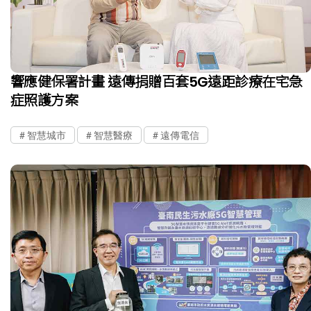
響應健保署計畫 遠傳捐贈百套5G遠距診療在宅急
症照護方案
智慧城市
智慧醫療
遠傳電信