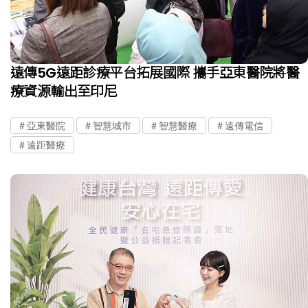
遠傳5G遠距診療平台拓展國際 攜手亞東醫院將醫
療資源輸出至印尼
亞東醫院
智慧城市
智慧醫療
遠傳電信
遠距醫療