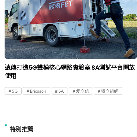
遠傳打造5G雙模核心網路實驗室 SA測試平台開放
使用
5G
Ericsson
SA
愛立信
獨立組網
"
特別推薦