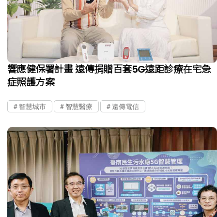
響應健保署計畫 遠傳捐贈百套5G遠距診療在宅急
症照護方案
智慧城市
智慧醫療
遠傳電信