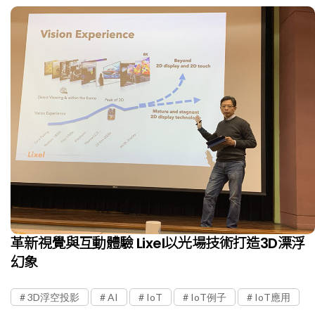
革新視覺與互動體驗 Lixel以光場技術打造3D漂浮
幻象
3D浮空投影
AI
IoT
IoT例子
IoT應用