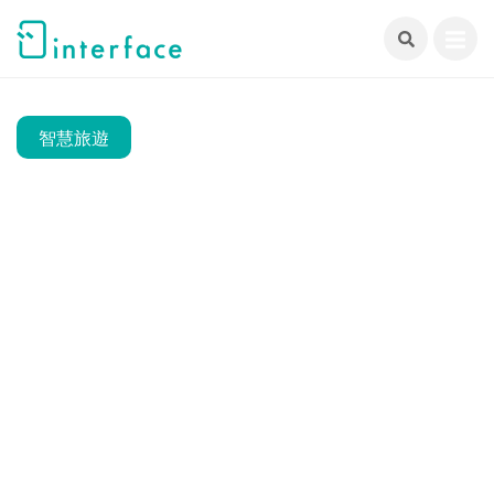
跳
至
主
要
內
智慧旅遊
容