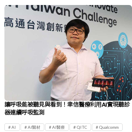
讓呼吸能被聽見與看到！聿信醫療利用AI實現聽診
器連續呼吸監測
AI
AI醫材
AI醫療
QITC
Qualcomm