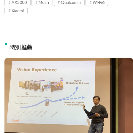
AX3000
Mesh
Qualcomm
Wi-Fi6
Xiaomi
"
特別推薦