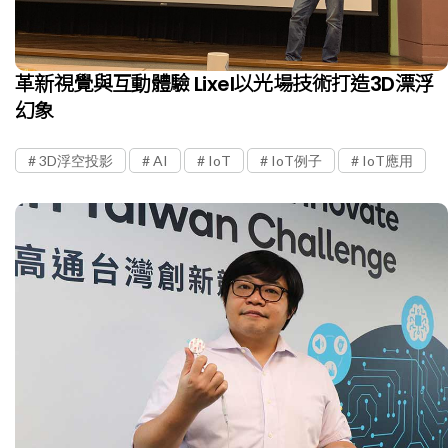
革新視覺與互動體驗 Lixel以光場技術打造3D漂浮
幻象
3D浮空投影
AI
IoT
IoT例子
IoT應用