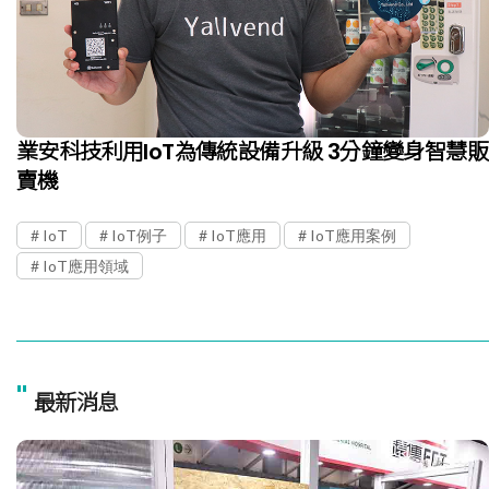
業安科技利用IoT為傳統設備升級 3分鐘變身智慧販
賣機
IoT
IoT例子
IoT應用
IoT應用案例
IoT應用領域
"
最新消息