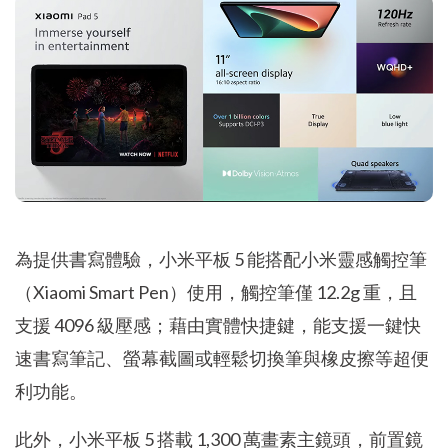
為提供書寫體驗，小米平板 5 能搭配小米靈感觸控筆
（Xiaomi Smart Pen）使用，觸控筆僅 12.2g 重，且
支援 4096 級壓感；藉由實體快捷鍵，能支援一鍵快
速書寫筆記、螢幕截圖或輕鬆切換筆與橡皮擦等超便
利功能。
此外，小米平板 5 搭載 1,300 萬畫素主鏡頭，前置鏡