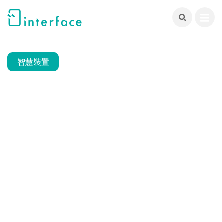
跳
至
主
要
內
智慧裝置
容