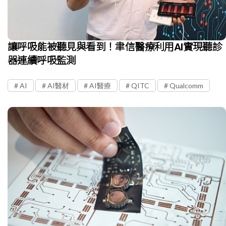
讓呼吸能被聽見與看到！聿信醫療利用AI實現聽診
器連續呼吸監測
AI
AI醫材
AI醫療
QITC
Qualcomm