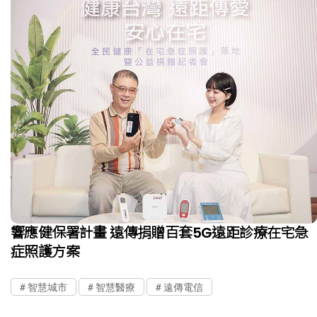
響應健保署計畫 遠傳捐贈百套5G遠距診療在宅急
症照護方案
智慧城市
智慧醫療
遠傳電信