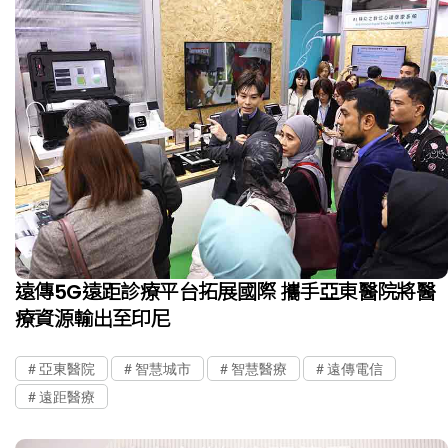
遠傳5G遠距診療平台拓展國際 攜手亞東醫院將醫
療資源輸出至印尼
亞東醫院
智慧城市
智慧醫療
遠傳電信
遠距醫療