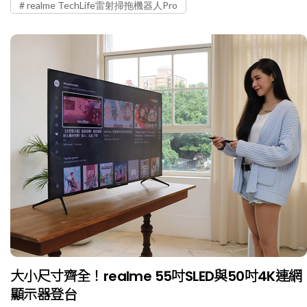
realme TechLife雷射掃拖機器人Pro
大小尺寸齊全！realme 55吋SLED與50吋4K連網
顯示器登台