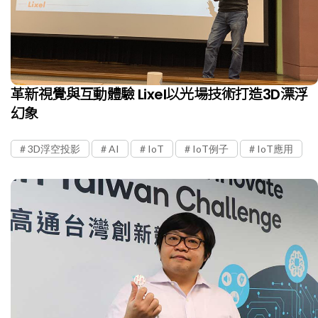
革新視覺與互動體驗 Lixel以光場技術打造3D漂浮
幻象
3D浮空投影
AI
IoT
IoT例子
IoT應用