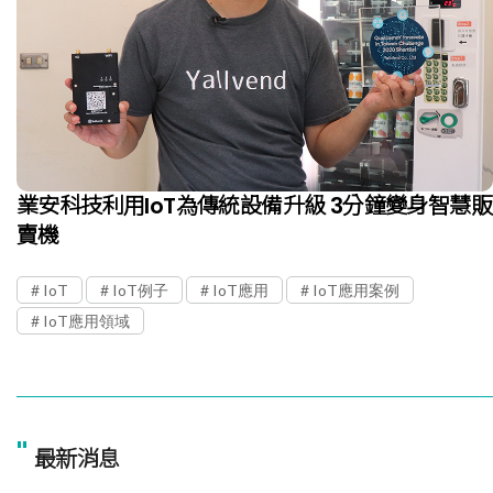
業安科技利用IoT為傳統設備升級 3分鐘變身智慧販
賣機
IoT
IoT例子
IoT應用
IoT應用案例
IoT應用領域
"
最新消息