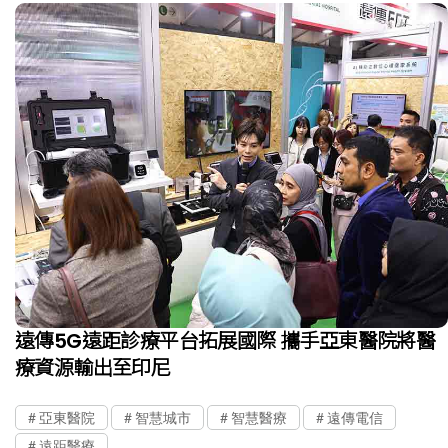
遠傳5G遠距診療平台拓展國際 攜手亞東醫院將醫
療資源輸出至印尼
亞東醫院
智慧城市
智慧醫療
遠傳電信
遠距醫療