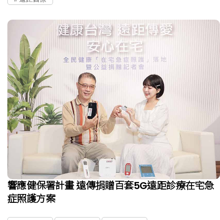
響應健保署計畫 遠傳捐贈百套5G遠距診療在宅急
症照護方案