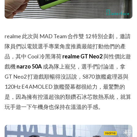
realme 此次與 MAD Team 合作雙 12 特別企劃，邀請
隊員們以電競選手專業角度推薦最能打動他們的產
品，其中 Cool 冷黑薄荷
realme GT Neo2
與性價比遊
戲機
narzo 50A
成為隊上寵兒，選手們討論道，拿
GT Neo2 打遊戲順暢得沒話說，S870 旗艦處理器與
120Hz E4 AMOLED 旗艦螢幕都很給力，最驚艷的
是，因為擁有控溫超強的類鑽石冰芯散熱系統，就算
玩手遊一下午機身也保持在溫溫的手感。