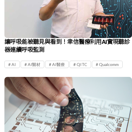
讓呼吸能被聽見與看到！聿信醫療利用AI實現聽診
器連續呼吸監測
AI
AI醫材
AI醫療
QITC
Qualcomm