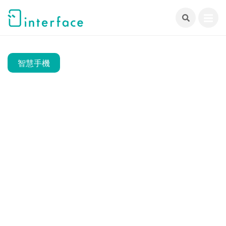
跳
至
主
要
內
智慧手機
容