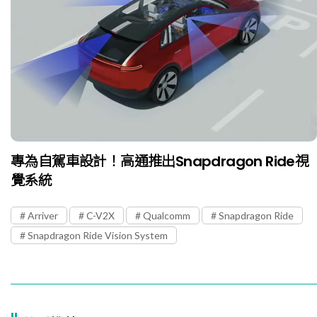
專為自駕車設計！高通推出Snapdragon Ride視
覺系統
Arriver
C-V2X
Qualcomm
Snapdragon Ride
Snapdragon Ride Vision System