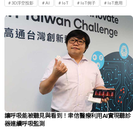
3D浮空投影
AI
IoT
IoT例子
IoT應用
讓呼吸能被聽見與看到！聿信醫療利用AI實現聽診
器連續呼吸監測