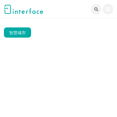
跳
至
主
要
內
智慧城市
容