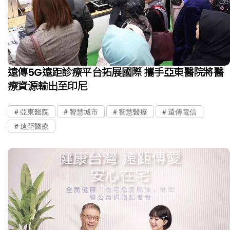
遠傳5G遠距診療平台拓展國際 攜手亞東醫院將醫
療資源輸出至印尼
亞東醫院
智慧城市
智慧醫療
遠傳電信
遠距醫療