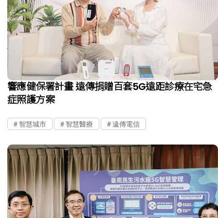
響應健保署計畫 遠傳捐贈百套5G遠距診療在宅急
症照護方案
智慧城市
智慧醫療
遠傳電信