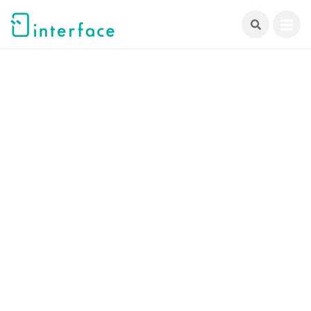
跳
至
主
要
內
容