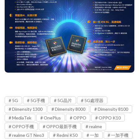
5G
5G手機
5G晶片
5G處理器
Dimensity 1300
Dimensity 8000
Dimensity 8100
MediaTek
OnePlus
OPPO
OPPO K10
OPPO手機
OPPO最新手機
realme
realme GT Neo3
Redmi K50
一加
一加手機