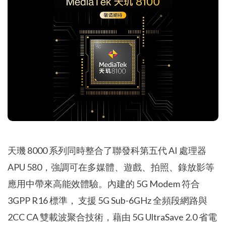
天璣 8000 系列同時整合了聯發科第五代 AI 處理器
APU 580，強調可在多媒體、遊戲、拍照、錄放影等
應用中帶來高能效體驗。內建的 5G Modem 符合
3GPP R16 標準， 支援 5G Sub-6GHz 全頻段網路與
2CC CA 雙載波聚合技術，藉由 5G UltraSave 2.0 省電