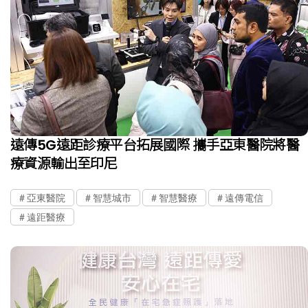
遠傳5G遠距診療平台拓展國際 攜手亞東醫院將醫
療資源輸出至印尼
亞東醫院
智慧城市
智慧醫療
遠傳電信
遠距醫療