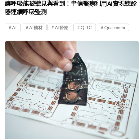
讓呼吸能被聽見與看到！聿信醫療利用AI實現聽診
器連續呼吸監測
AI
AI醫材
AI醫療
QITC
Qualcomm