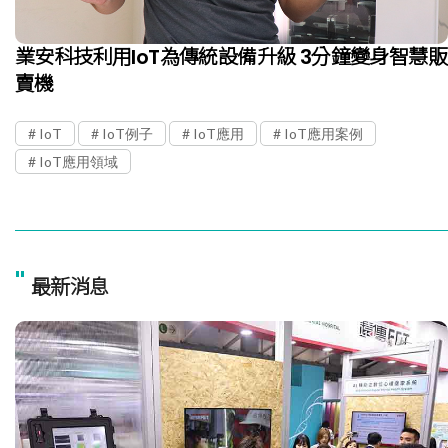
業安科技利用IoT為傳統設備升級 3分鐘變身智慧販
賣機
IoT
IoT例子
IoT應用
IoT應用案例
IoT應用領域
"
最新消息