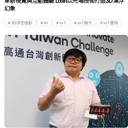
革新視覺與互動體驗 Lixel以光場技術打造3D漂浮
幻象
3D浮空投影
AI
IoT
IoT例子
IoT應用