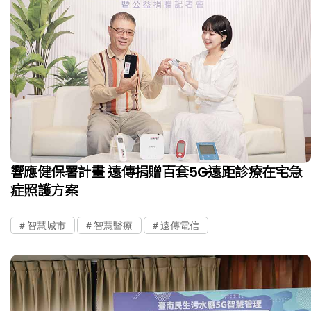
響應健保署計畫 遠傳捐贈百套5G遠距診療在宅急
症照護方案
智慧城市
智慧醫療
遠傳電信