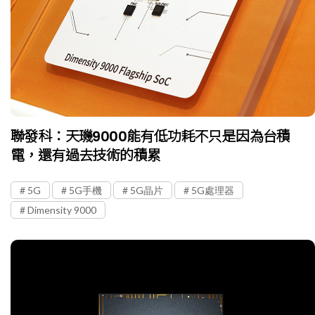
聯發科：天璣9000能有低功耗不只是因為台積
電，還有過去技術的積累
5G
5G手機
5G晶片
5G處理器
Dimensity 9000