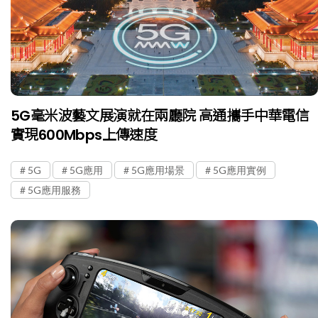
5G毫米波藝文展演就在兩廳院 高通攜手中華電信
實現600Mbps上傳速度
5G
5G應用
5G應用場景
5G應用實例
5G應用服務