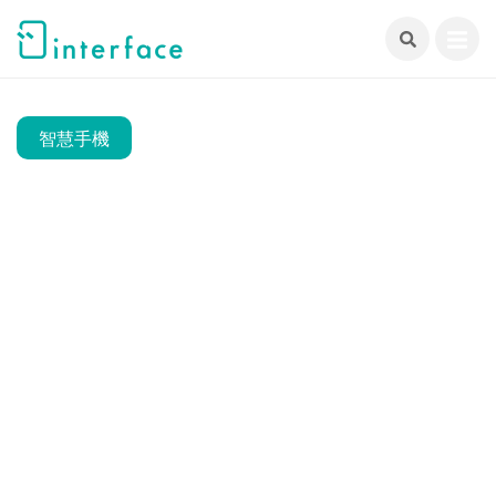
跳
至
主
要
內
智慧手機
容