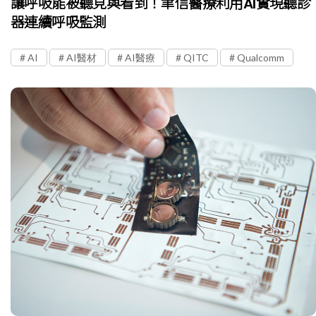
讓呼吸能被聽見與看到！聿信醫療利用AI實現聽診
器連續呼吸監測
AI
AI醫材
AI醫療
QITC
Qualcomm