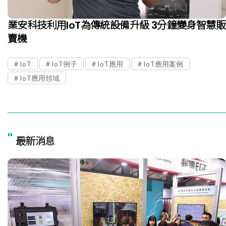
業安科技利用IoT為傳統設備升級 3分鐘變身智慧販
賣機
IoT
IoT例子
IoT應用
IoT應用案例
IoT應用領域
"
最新消息