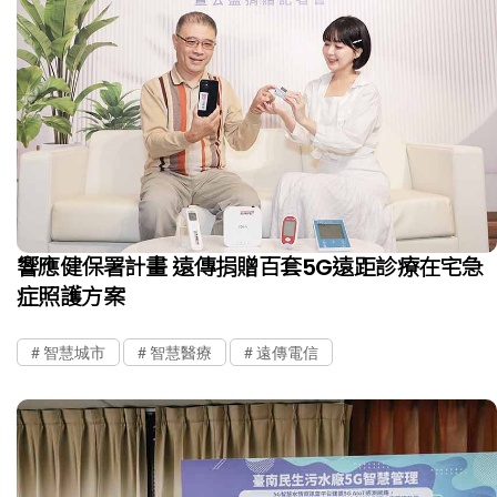
響應健保署計畫 遠傳捐贈百套5G遠距診療在宅急
症照護方案
智慧城市
智慧醫療
遠傳電信