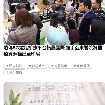
遠傳5G遠距診療平台拓展國際 攜手亞東醫院將醫
療資源輸出至印尼
亞東醫院
智慧城市
智慧醫療
遠傳電信
遠距醫療