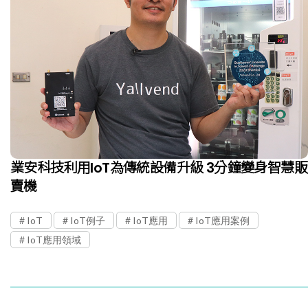
業安科技利用IoT為傳統設備升級 3分鐘變身智慧販
賣機
IoT
IoT例子
IoT應用
IoT應用案例
IoT應用領域