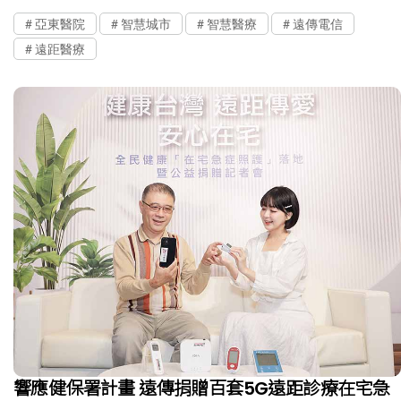
亞東醫院
智慧城市
智慧醫療
遠傳電信
遠距醫療
響應健保署計畫 遠傳捐贈百套5G遠距診療在宅急