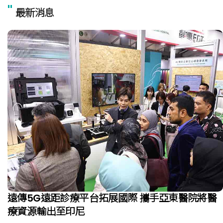
"
最新消息
遠傳5G遠距診療平台拓展國際 攜手亞東醫院將醫
療資源輸出至印尼