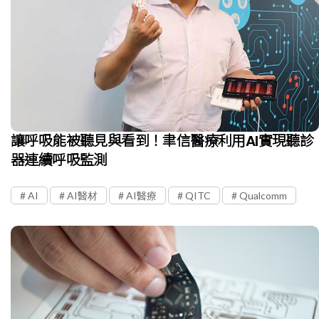
讓呼吸能被聽見與看到！聿信醫療利用AI實現聽診
器連續呼吸監測
AI
AI醫材
AI醫療
QITC
Qualcomm