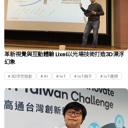
革新視覺與互動體驗 Lixel以光場技術打造3D漂浮
幻象
3D浮空投影
AI
IoT
IoT例子
IoT應用