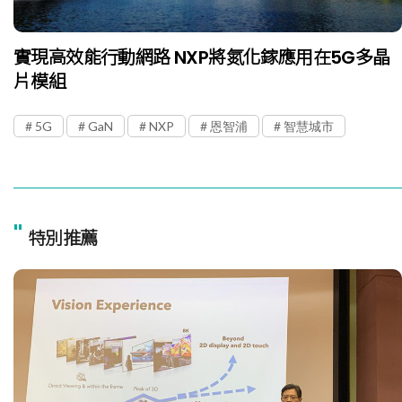
實現高效能行動網路 NXP將氮化鎵應用在5G多晶
片模組
5G
GaN
NXP
恩智浦
智慧城市
"
特別推薦