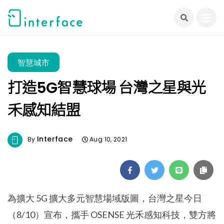
跳
至
主
要
內
智慧城市
容
打造5G智慧球場 台灣之星與光
禾感知結盟
Interface
By
Aug 10, 2021
為擴大 5G 擴大多元智慧場域版圖，台灣之星今日
（8/10）宣布，攜手 OSENSE 光禾感知科技，雙方將