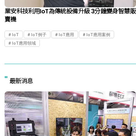
業安科技利用IoT為傳統設備升級 3分鐘變身智慧販
賣機
IoT
IoT例子
IoT應用
IoT應用案例
IoT應用領域
"
最新消息