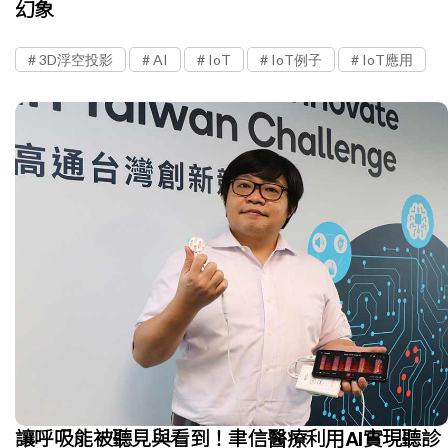
幻象
3D浮空投影
AI
IoT
IoT例子
IoT應用
讓呼吸能被聽見與看到！聿信醫療利用AI實現聽診