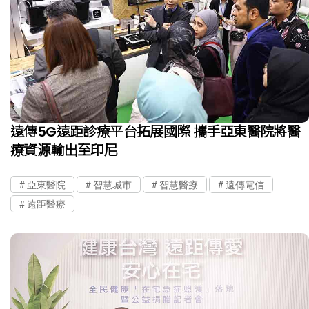
遠傳5G遠距診療平台拓展國際 攜手亞東醫院將醫
療資源輸出至印尼
亞東醫院
智慧城市
智慧醫療
遠傳電信
遠距醫療