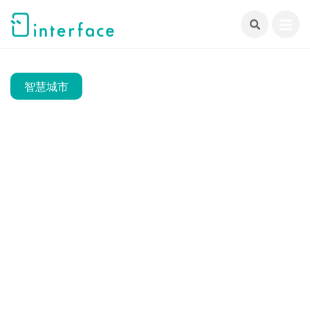
跳
至
主
要
內
智慧城市
容