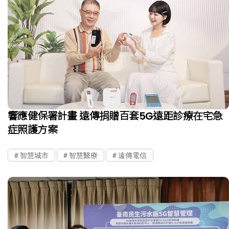
響應健保署計畫 遠傳捐贈百套5G遠距診療在宅急
症照護方案
智慧城市
智慧醫療
遠傳電信