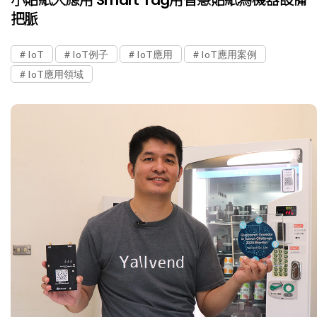
小貼紙大應用 Smart Tag用智慧貼紙為機器設備
把脈
IoT
IoT例子
IoT應用
IoT應用案例
IoT應用領域