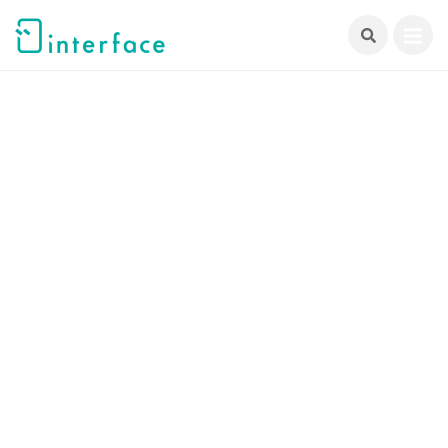
跳
至
主
要
內
容