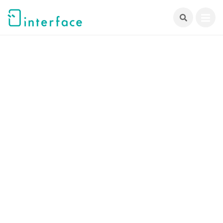
跳
至
主
要
內
容