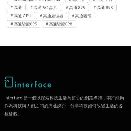
高通
高通 5G 晶片
高通 895
高通 898
高通 CPU
高通處理器
高通驍龍
高通驍龍895
高通驍龍898
interface 是一個以探索科技生活為核心的網路媒體，期許能夠
作為科技與人們之間的溝通媒介，分享科技如何改變生活的各
種樣貌。